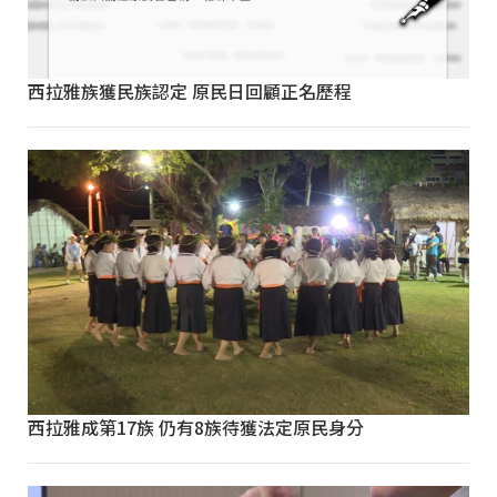
西拉雅族獲民族認定 原民日回顧正名歷程
西拉雅成第17族 仍有8族待獲法定原民身分