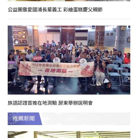
公益團邀愛國浦長輩義工 彩繪蛋糕慶父親節
族語認證首推在地測驗 屏東舉辦說明會
推薦新聞