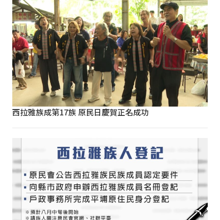
西拉雅族成第17族 原民日慶賀正名成功