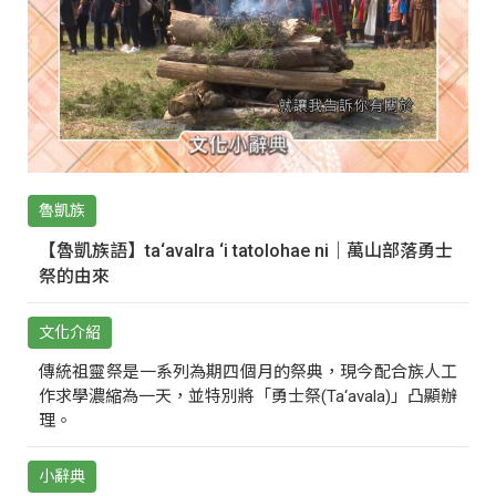
魯凱族
【魯凱族語】ta‘avalra ‘i tatolohae ni｜萬山部落勇士
祭的由來
文化介紹
傳統祖靈祭是一系列為期四個月的祭典，現今配合族人工
作求學濃縮為一天，並特別將「勇士祭(Ta‘avala)」凸顯辦
理。
小辭典