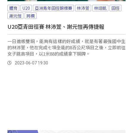
體育
U20
亞洲青年田徑錦標賽
林沛萱
林翊凱
田徑
謝元愷
跨欄
U20亞青田徑賽 林沛萱、謝元愷再傳捷報
一日進帳雙銅，能夠有這樣的好成績，就是有著最強國中生
的林沛萱，他在完成七項全能的8百公尺項目之後，立即前往
女子跳高項目，以1米88的成績拿下銅牌。
2023-06-07 19:30