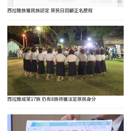
西拉雅族獲民族認定 原民日回顧正名歷程
西拉雅成第17族 仍有8族待獲法定原民身分