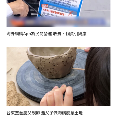
海外網購App為民間營運 收費、個資引疑慮
台東窯藝慶父親節 邀父子做陶碗感念土地