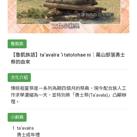
魯凱族
【魯凱族語】ta‘avalra ‘i tatolohae ni｜萬山部落勇士
祭的由來
文化介紹
傳統祖靈祭是一系列為期四個月的祭典，現今配合族人工
作求學濃縮為一天，並特別將「勇士祭(Ta‘avala)」凸顯辦
理。
小辭典
ta‘avalra
勇士成年禮