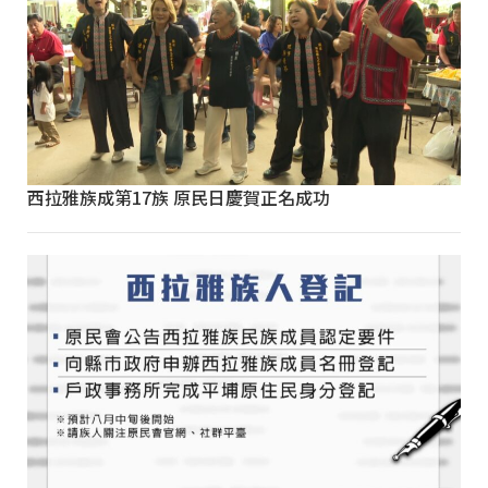
西拉雅族成第17族 原民日慶賀正名成功