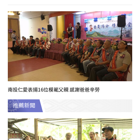
南投仁愛表揚16位模範父親 感謝爸爸辛勞
推薦新聞