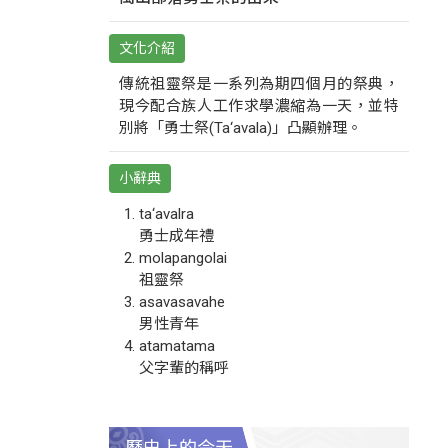
文化介紹
傳統祖靈祭是一系列為期四個月的祭典，
現今配合族人工作求學濃縮為一天，並特
別將「勇士祭(Ta‘avala)」凸顯辦理。
小辭典
ta‘avalra
勇士成年禮
molapangolai
祖靈祭
asavasavahe
男性青年
atamatama
父字輩的稱呼
歷史上的今天