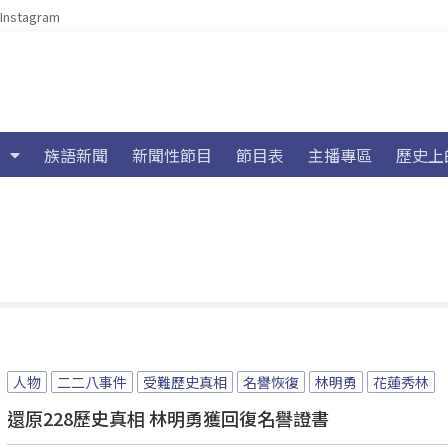
Instagram
族語新聞
新聞性節目
節目表
主播專區
歷史上
人物
二二八事件
受難歷史真相
名譽恢復
林明勇
花蓮秀林
還原228歷史真相 林明勇獲回復名譽證書