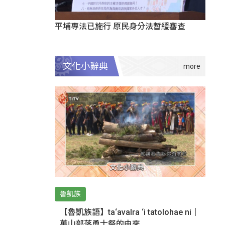
平埔專法已施行 原民身分法暫緩審查
文化小辭典
魯凱族
【魯凱族語】ta‘avalra ‘i tatolohae ni｜
萬山部落勇士祭的由來