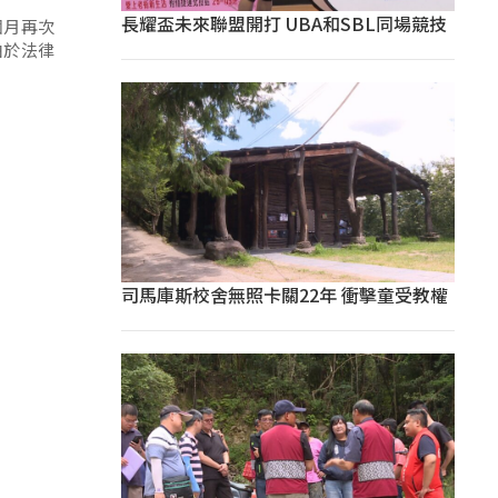
長耀盃未來聯盟開打 UBA和SBL同場競技
個月再次
由於法律
司馬庫斯校舍無照卡關22年 衝擊童受教權