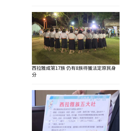
西拉雅成第17族 仍有8族待獲法定原民身
分