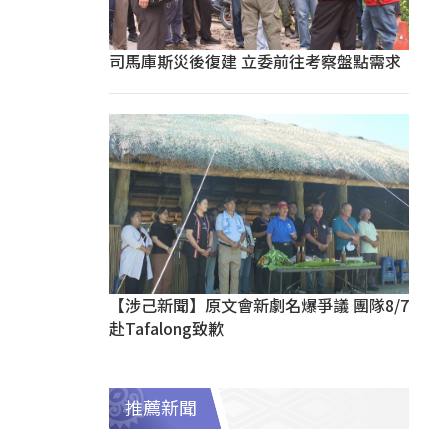
司馬庫斯災後復建 立委前往考察盤點需求
【涉己新聞】原文會新劇名爆爭議 團隊8/7
赴Tafalong致歉
推薦新聞