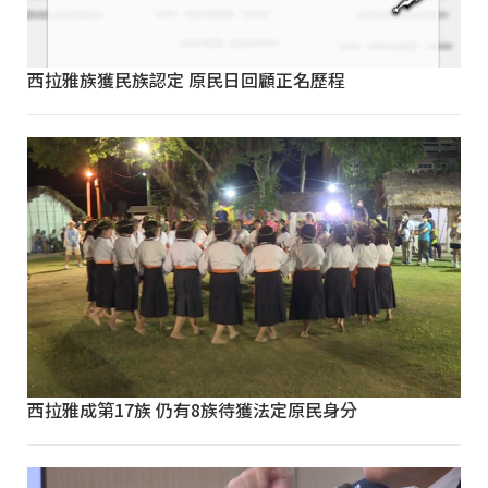
西拉雅族獲民族認定 原民日回顧正名歷程
西拉雅成第17族 仍有8族待獲法定原民身分