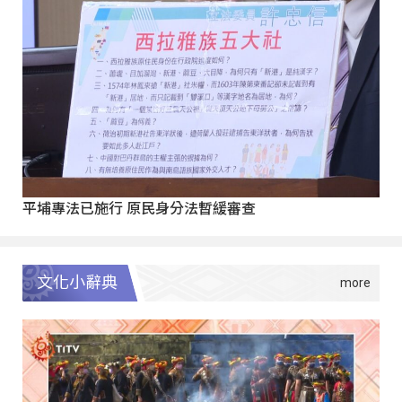
平埔專法已施行 原民身分法暫緩審查
文化小辭典