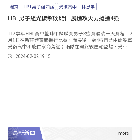
體育
HBL男子組四強
光復高中
林恩宇
HBL男子組光復擊敗能仁 展進攻火力挺進4強
112學年HBL高中籃球甲級聯賽男子8強賽最後一天賽程，2
月1日在新莊體育館進行比賽，而最後一張4強門票由衛冕軍
光復高中和能仁家商角逐；兩隊在最終戰壓軸登場，光復靠
著陣中核心泰雅族後衛林恩宇於本場比賽繳出10分、8籃
2024-02-02 19:15
板、9助攻的亮眼的成績，最終以73：55擊敗能仁，搶上4強
小巨蛋的末班車，強勢表現宣告目標要朝向校史三連霸。
最新新聞