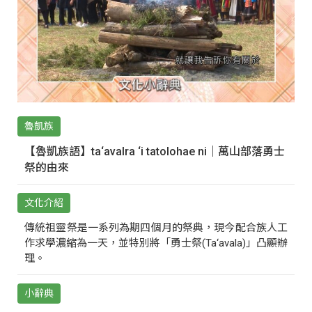
魯凱族
【魯凱族語】ta‘avalra ‘i tatolohae ni｜萬山部落勇士
祭的由來
文化介紹
傳統祖靈祭是一系列為期四個月的祭典，現今配合族人工
作求學濃縮為一天，並特別將「勇士祭(Ta‘avala)」凸顯辦
理。
小辭典