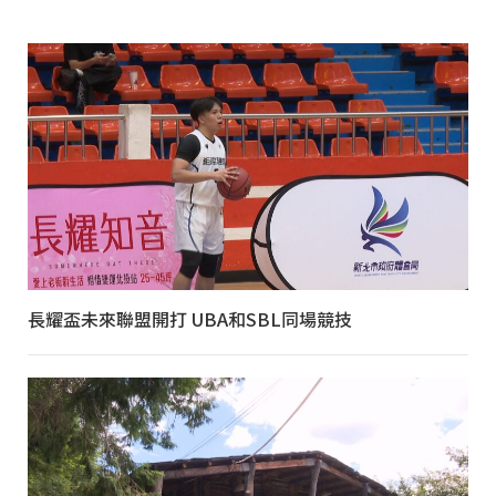
長耀盃未來聯盟開打 UBA和SBL同場競技