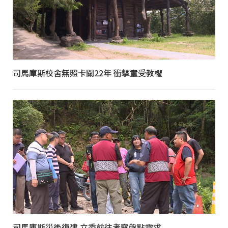
司馬庫斯校舍無照卡關22年 衝擊童受教權
司馬庫斯災後復建 立委前往考察盤點需求