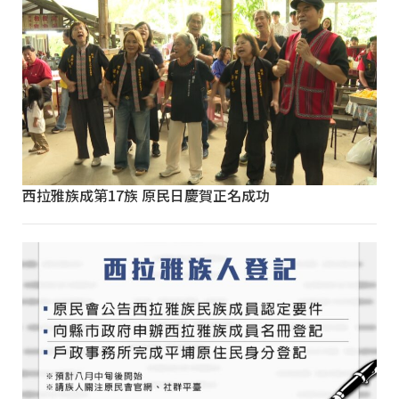
西拉雅族成第17族 原民日慶賀正名成功