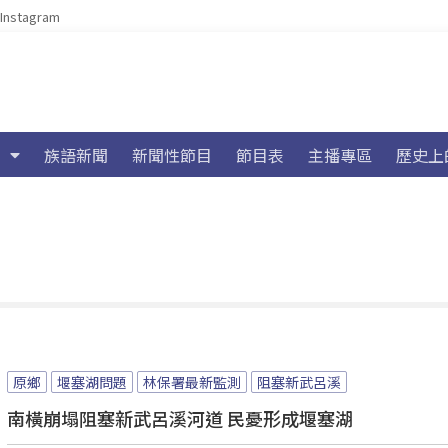
Instagram
族語新聞
新聞性節目
節目表
主播專區
歷史上
原鄉
堰塞湖問題
林保署最新監測
阻塞新武呂溪
南橫崩塌阻塞新武呂溪河道 民憂形成堰塞湖