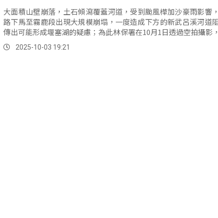
大面積山壁崩落，土石傾瀉覆蓋河道，受到颱風樺加沙豪雨影響
路下馬至霧鹿段出現大規模崩塌，一度造成下方的新武呂溪河道
傳出可能形成堰塞湖的疑慮；為此林保署在10月1日透過空拍攝影
河道保持暢通並逐漸回復原有型態，目前不會形成堰塞湖。
2025-10-03 19:21