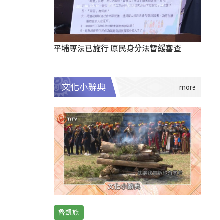
平埔專法已施行 原民身分法暫緩審查
文化小辭典
魯凱族