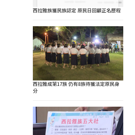
西拉雅族獲民族認定 原民日回顧正名歷程
西拉雅成第17族 仍有8族待獲法定原民身
分