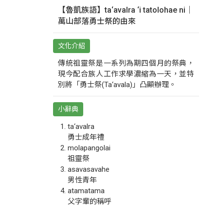
【魯凱族語】ta‘avalra ‘i tatolohae ni｜
萬山部落勇士祭的由來
文化介紹
傳統祖靈祭是一系列為期四個月的祭典，
現今配合族人工作求學濃縮為一天，並特
別將「勇士祭(Ta‘avala)」凸顯辦理。
小辭典
ta‘avalra
勇士成年禮
molapangolai
祖靈祭
asavasavahe
男性青年
atamatama
父字輩的稱呼