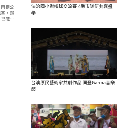
法治國小辦棒球交流賽 4縣市隊伍共襄盛
，南橫公
舉
阻塞，還
，已確認
台澳原民藝術家共創作品 同登Garma音樂
節