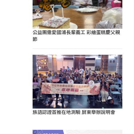
公益團邀愛國浦長輩義工 彩繪蛋糕慶父親
節
族語認證首推在地測驗 屏東舉辦說明會