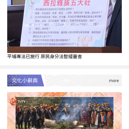
平埔專法已施行 原民身分法暫緩審查
文化小辭典