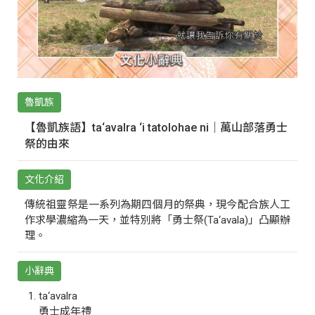
魯凱族
【魯凱族語】ta‘avalra ‘i tatolohae ni｜萬山部落勇士
祭的由來
文化介紹
傳統祖靈祭是一系列為期四個月的祭典，現今配合族人工
作求學濃縮為一天，並特別將「勇士祭(Ta‘avala)」凸顯辦
理。
小辭典
ta‘avalra
勇士成年禮