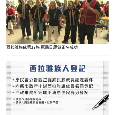
西拉雅族成第17族 原民日慶賀正名成功