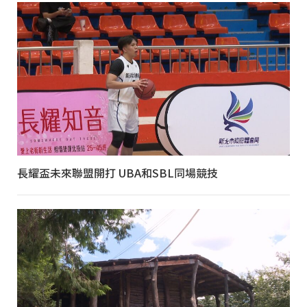
長耀盃未來聯盟開打 UBA和SBL同場競技