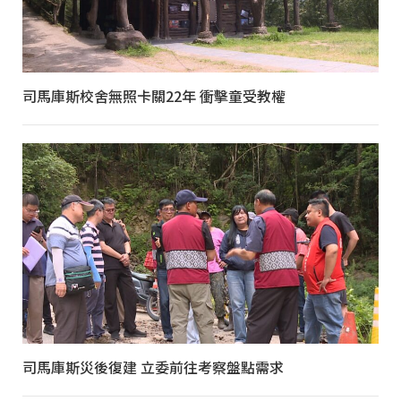
司馬庫斯校舍無照卡關22年 衝擊童受教權
司馬庫斯災後復建 立委前往考察盤點需求