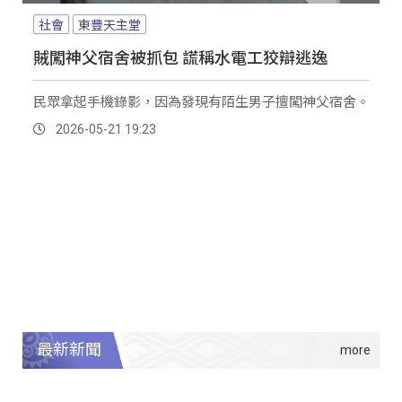
社會
東豐天主堂
賊闖神父宿舍被抓包 謊稱水電工狡辯逃逸
民眾拿起手機錄影，因為發現有陌生男子擅闖神父宿舍。
2026-05-21 19:23
最新新聞