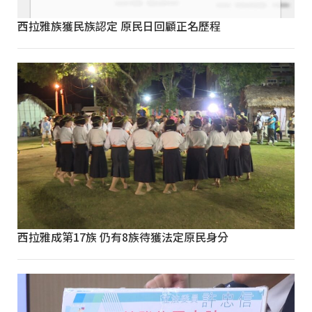
西拉雅族獲民族認定 原民日回顧正名歷程
西拉雅成第17族 仍有8族待獲法定原民身分