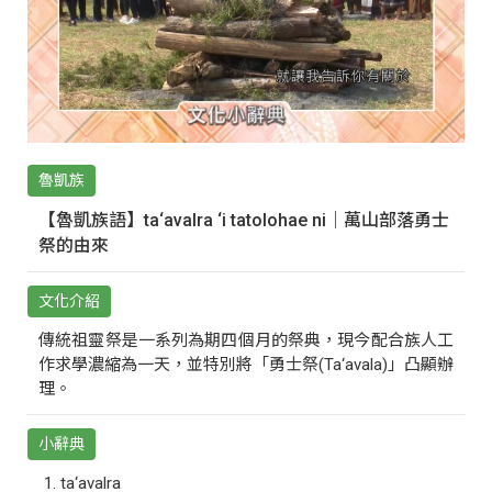
魯凱族
【魯凱族語】ta‘avalra ‘i tatolohae ni｜萬山部落勇士
祭的由來
文化介紹
傳統祖靈祭是一系列為期四個月的祭典，現今配合族人工
作求學濃縮為一天，並特別將「勇士祭(Ta‘avala)」凸顯辦
理。
小辭典
ta‘avalra