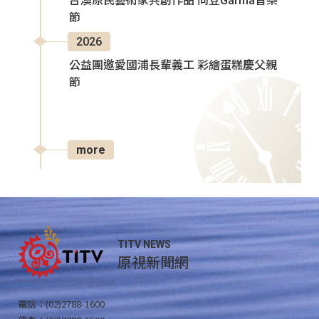
台澳原民藝術家共創作品 同登Garma音樂
節
2026
公益團邀愛國浦長輩義工 彩繪蛋糕慶父親
節
more
TITV NEWS
原視新聞網
電話：(02)2788-1600