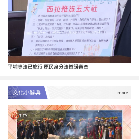
平埔專法已施行 原民身分法暫緩審查
文化小辭典