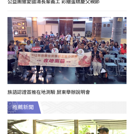
公益團邀愛國浦長輩義工 彩繪蛋糕慶父親節
族語認證首推在地測驗 屏東舉辦說明會
推薦新聞