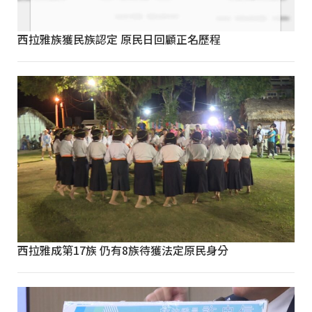
西拉雅族獲民族認定 原民日回顧正名歷程
西拉雅成第17族 仍有8族待獲法定原民身分