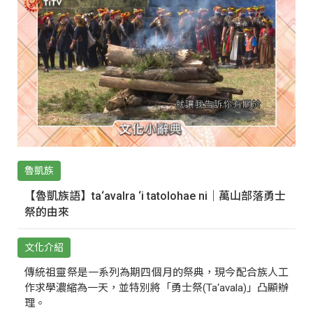
魯凱族
【魯凱族語】ta‘avalra ‘i tatolohae ni｜萬山部落勇士
祭的由來
文化介紹
傳統祖靈祭是一系列為期四個月的祭典，現今配合族人工
作求學濃縮為一天，並特別將「勇士祭(Ta‘avala)」凸顯辦
理。