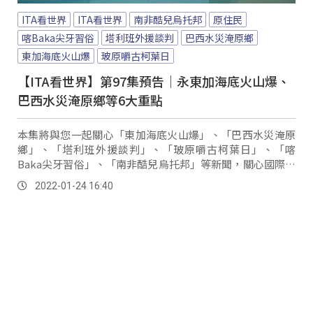
ITA看世界
ITA看世界
南非酷兒烏托邦
原住民
喀Baka尖牙習俗
塔利班外援談判
巴西水災淹原鄉
東加海底火山爆
玻原嚼古柯葉日
【ITA看世界】第97集預告｜永東加海底火山爆、
巴西水災淹原鄉等6大重點
本集將與您一起關心「東加海底火山爆」、「巴西水災淹原
鄉」、「塔利班外援談判」、「玻原嚼古柯葉日」、「喀
Baka尖牙習俗」、「南非酷兒烏托邦」等新聞，關心國際原
住民族事務的您，記得鎖定TITV原視16頻道，千萬不要錯
2022-01-24 16:40
過！...。