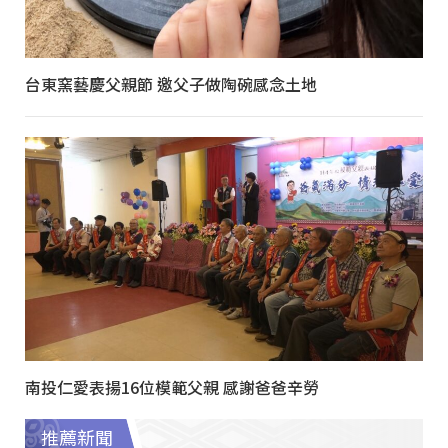
台東窯藝慶父親節 邀父子做陶碗感念土地
南投仁愛表揚16位模範父親 感謝爸爸辛勞
推薦新聞