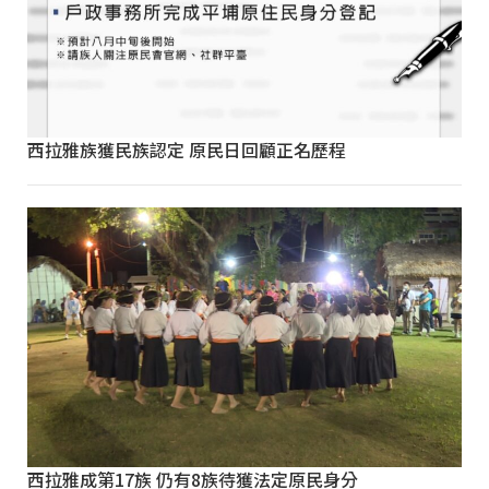
西拉雅族獲民族認定 原民日回顧正名歷程
西拉雅成第17族 仍有8族待獲法定原民身分