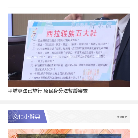
平埔專法已施行 原民身分法暫緩審查
文化小辭典