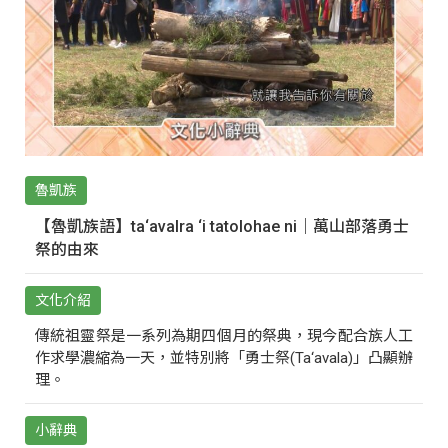
魯凱族
【魯凱族語】ta‘avalra ‘i tatolohae ni｜萬山部落勇士
祭的由來
文化介紹
傳統祖靈祭是一系列為期四個月的祭典，現今配合族人工
作求學濃縮為一天，並特別將「勇士祭(Ta‘avala)」凸顯辦
理。
小辭典