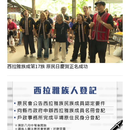
西拉雅族成第17族 原民日慶賀正名成功