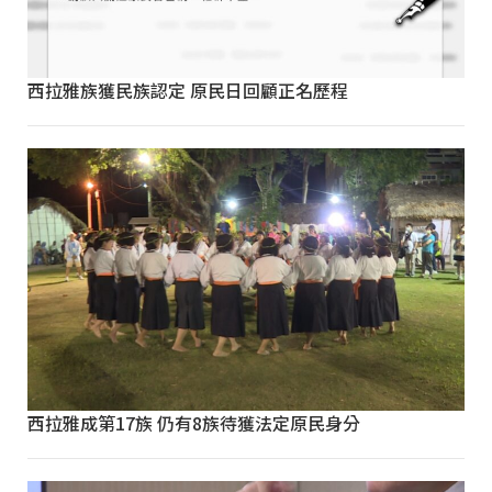
西拉雅族獲民族認定 原民日回顧正名歷程
西拉雅成第17族 仍有8族待獲法定原民身分