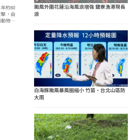
颱風外圍花蓮沿海風浪增強 鹽寮漁港現長
浪
攻擊，由
而動物防
白海豚颱風暴風圈縮小 竹苗、台北山區防
大雨