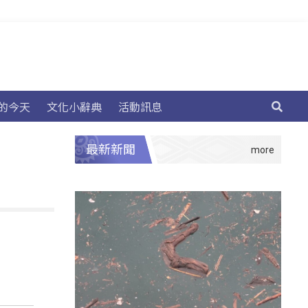
的今天
文化小辭典
活動訊息
最新新聞