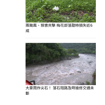
兩颱風、猴害夾擊 梅花部落甜柿損失近6
成
大豪雨炸尖石！ 落石阻路及時搶修交通未
斷