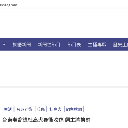
Instagram
族語新聞
新聞性節目
節目表
主播專區
歷史上
生活
台東老翁
咬傷
杜高犬
飼主挨罰
台東老翁遭杜高犬暴衝咬傷 飼主將挨罰