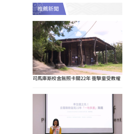
推薦新聞
司馬庫斯校舍無照卡關22年 衝擊童受教權