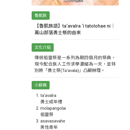
魯凱族
【魯凱族語】ta‘avalra ‘i tatolohae ni｜
萬山部落勇士祭的由來
文化介紹
傳統祖靈祭是一系列為期四個月的祭典，
現今配合族人工作求學濃縮為一天，並特
別將「勇士祭(Ta‘avala)」凸顯辦理。
小辭典
ta‘avalra
勇士成年禮
molapangolai
祖靈祭
asavasavahe
男性青年