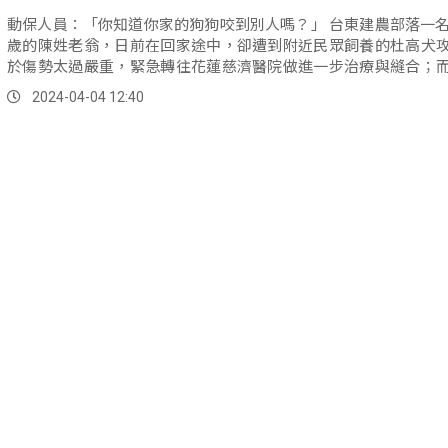
動保人員：「你知道你家的狗狗咬到別人嗎？」 台東建農部落一名年約80
歲的陳姓老翁，日前在回家途中，卻遭到附近民眾飼養的杜高犬
於傷勢太過嚴重，緊急轉往花蓮慈濟醫院做進一步治療與縫合；
疫所也立即派員，將咬人的杜高犬進行安置管理。
2024-04-04 12:40