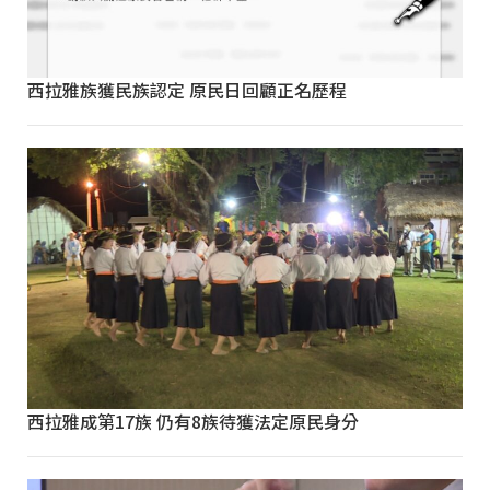
西拉雅族獲民族認定 原民日回顧正名歷程
西拉雅成第17族 仍有8族待獲法定原民身分