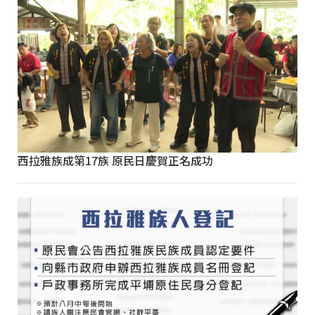
西拉雅族成第17族 原民日慶賀正名成功