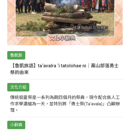
魯凱族
【魯凱族語】ta‘avalra ‘i tatolohae ni｜萬山部落勇士
祭的由來
文化介紹
傳統祖靈祭是一系列為期四個月的祭典，現今配合族人工
作求學濃縮為一天，並特別將「勇士祭(Ta‘avala)」凸顯辦
理。
小辭典