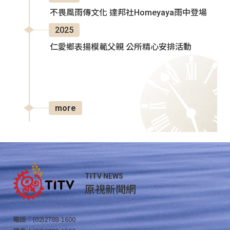
不畏風雨傳文化 達邦社Homeyaya雨中登場
2025
仁愛鄉表揚模範父親 公所精心安排活動
more
TITV NEWS
原視新聞網
電話：(02)2788-1600