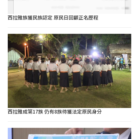
西拉雅族獲民族認定 原民日回顧正名歷程
西拉雅成第17族 仍有8族待獲法定原民身分