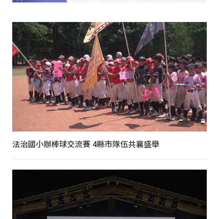
法治國小辦棒球交流賽 4縣市隊伍共襄盛舉