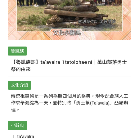
魯凱族
【魯凱族語】ta‘avalra ‘i tatolohae ni｜萬山部落勇士
祭的由來
文化介紹
傳統祖靈祭是一系列為期四個月的祭典，現今配合族人工
作求學濃縮為一天，並特別將「勇士祭(Ta‘avala)」凸顯辦
理。
小辭典
ta‘avalra