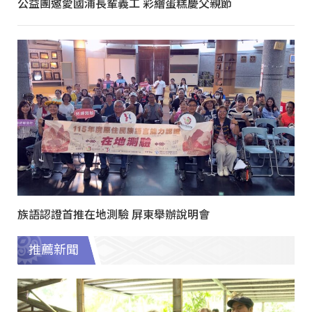
公益團邀愛國浦長輩義工 彩繪蛋糕慶父親節
族語認證首推在地測驗 屏東舉辦說明會
推薦新聞