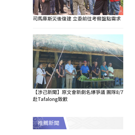
司馬庫斯災後復建 立委前往考察盤點需求
【涉己新聞】原文會新劇名爆爭議 團隊8/7
赴Tafalong致歉
推薦新聞