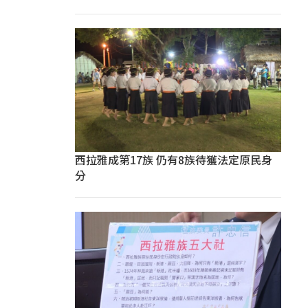
西拉雅成第17族 仍有8族待獲法定原民身
分