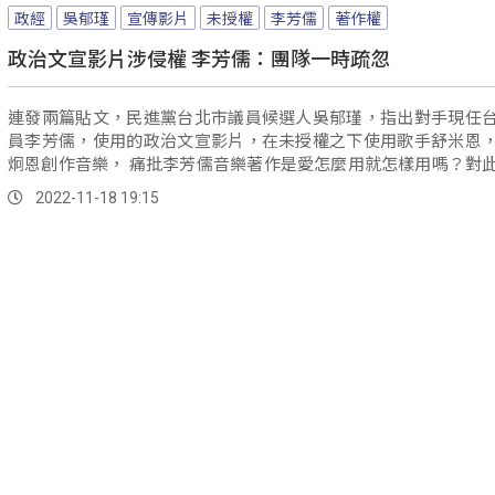
政經
吳郁瑾
宣傳影片
未授權
李芳儒
著作權
政治文宣影片涉侵權 李芳儒：團隊一時疏忽
連發兩篇貼文，民進黨台北市議員候選人吳郁瑾，指出對手現任
員李芳儒，使用的政治文宣影片，在未授權之下使用歌手舒米恩
炯恩創作音樂， 痛批李芳儒音樂著作是愛怎麼用就怎樣用嗎？對
則表示是團隊一時疏忽，已向唱片公司洽談相關授權事宜。
2022-11-18 19:15