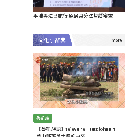
平埔專法已施行 原民身分法暫緩審查
文化小辭典
魯凱族
【魯凱族語】ta‘avalra ‘i tatolohae ni｜
萬山部落勇士祭的由來