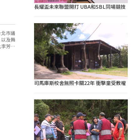
長耀盃未來聯盟開打 UBA和SBL同場競技
台北市議
，以及舞
此李芳儒
司馬庫斯校舍無照卡關22年 衝擊童受教權