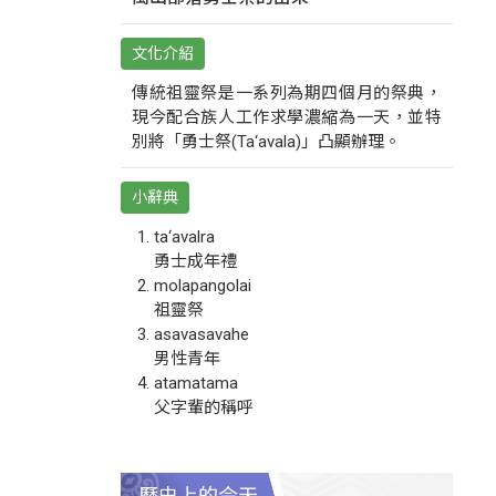
文化介紹
傳統祖靈祭是一系列為期四個月的祭典，
現今配合族人工作求學濃縮為一天，並特
別將「勇士祭(Ta‘avala)」凸顯辦理。
小辭典
ta‘avalra
勇士成年禮
molapangolai
祖靈祭
asavasavahe
男性青年
atamatama
父字輩的稱呼
歷史上的今天