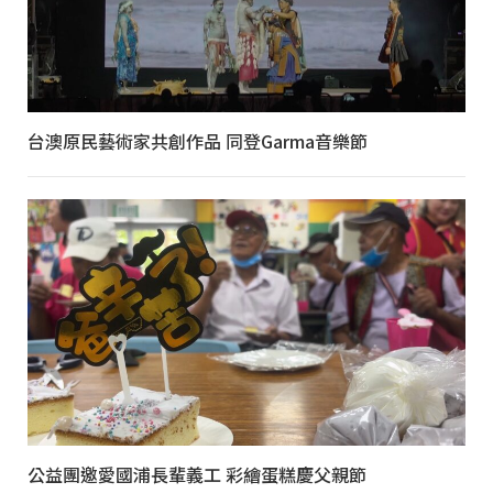
台澳原民藝術家共創作品 同登Garma音樂節
公益團邀愛國浦長輩義工 彩繪蛋糕慶父親節