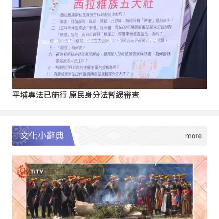
平埔專法已施行 原民身分法暫緩審查
文化小辭典