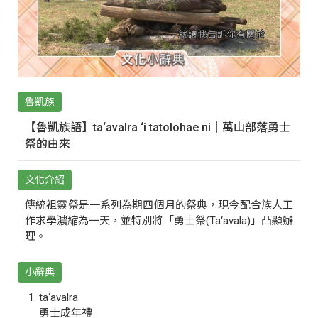
魯凱族
【魯凱族語】ta‘avalra ‘i tatolohae ni｜萬山部落勇士
祭的由來
文化介紹
傳統祖靈祭是一系列為期四個月的祭典，現今配合族人工
作求學濃縮為一天，並特別將「勇士祭(Ta‘avala)」凸顯辦
理。
小辭典
ta‘avalra
勇士成年禮