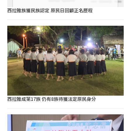
西拉雅族獲民族認定 原民日回顧正名歷程
西拉雅成第17族 仍有8族待獲法定原民身分