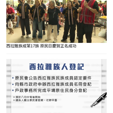
西拉雅族成第17族 原民日慶賀正名成功