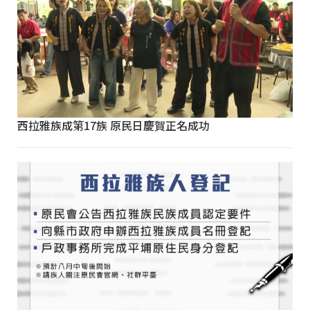
西拉雅族成第17族 原民日慶賀正名成功