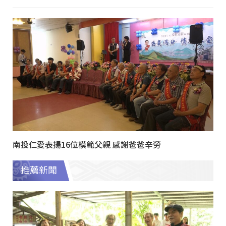
南投仁愛表揚16位模範父親 感謝爸爸辛勞
推薦新聞