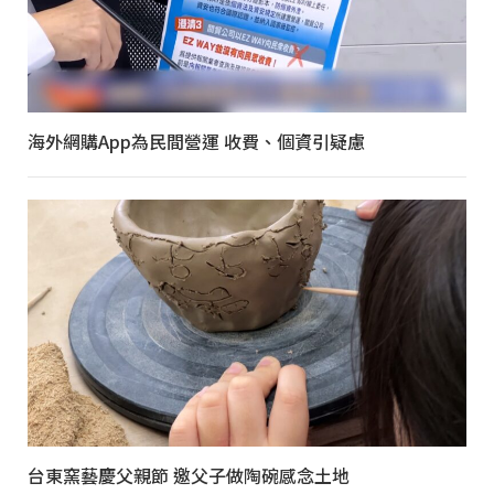
海外網購App為民間營運 收費、個資引疑慮
台東窯藝慶父親節 邀父子做陶碗感念土地