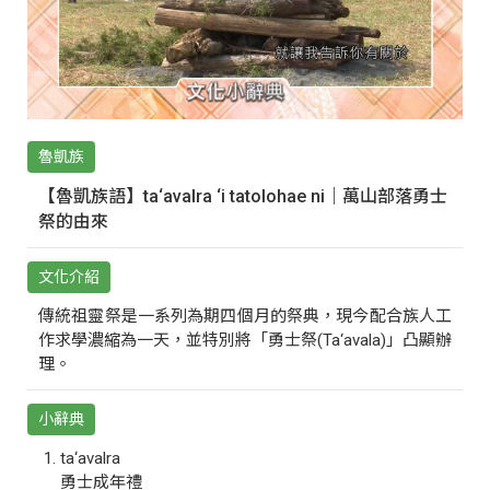
魯凱族
【魯凱族語】ta‘avalra ‘i tatolohae ni｜萬山部落勇士
祭的由來
文化介紹
傳統祖靈祭是一系列為期四個月的祭典，現今配合族人工
作求學濃縮為一天，並特別將「勇士祭(Ta‘avala)」凸顯辦
理。
小辭典
ta‘avalra
勇士成年禮