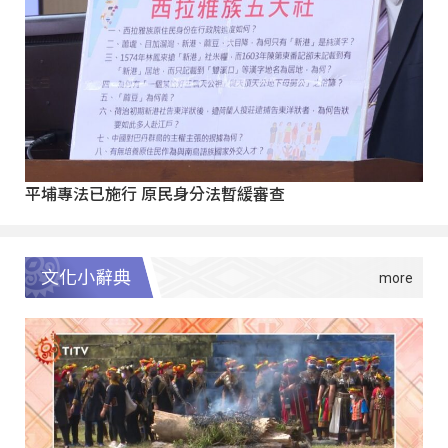
平埔專法已施行 原民身分法暫緩審查
文化小辭典