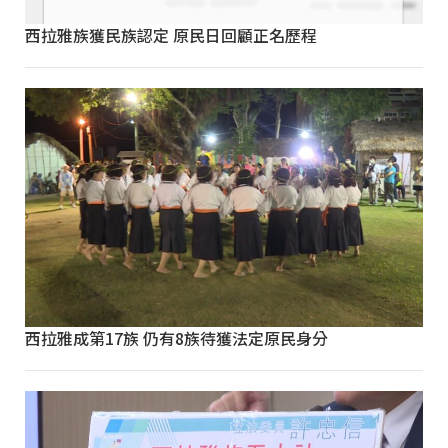
西拉雅族獲民族認定 原民日回顧正名歷程
西拉雅成第17族 仍有8族待獲法定原民身分