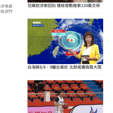
范織欽涉索回扣 橋檢發動搜索120萬交保
也非常感
行政部門
白海豚8/8、9離台最近 北部戒備強風大雨