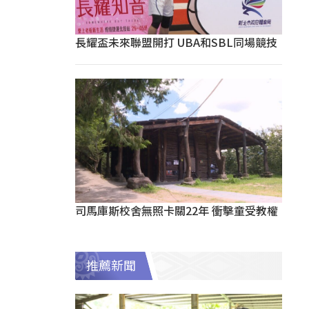
長耀盃未來聯盟開打 UBA和SBL同場競技
司馬庫斯校舍無照卡關22年 衝擊童受教權
推薦新聞