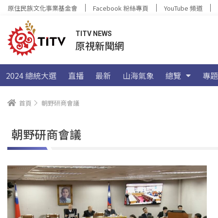
原住民族文化事業基金會
Facebook 粉絲專頁
YouTube 頻道
TITV NEWS
原視新聞網
2024 總統大選
直播
最新
山海氣象
總覽
專題
首頁
朝野研商會議
朝野研商會議