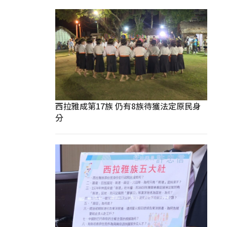
西拉雅成第17族 仍有8族待獲法定原民身
分