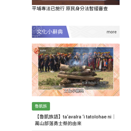
平埔專法已施行 原民身分法暫緩審查
文化小辭典
魯凱族
【魯凱族語】ta‘avalra ‘i tatolohae ni｜
萬山部落勇士祭的由來