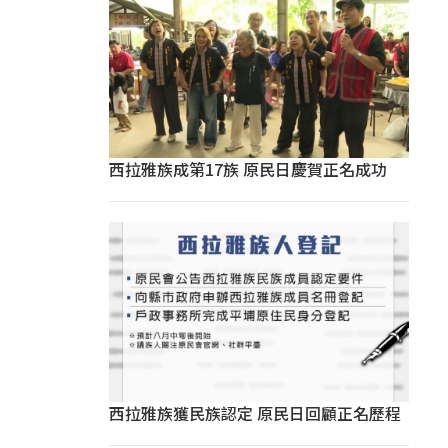
西拉雅族成第17族 原民日慶賀正名成功
西拉雅族獲民族認定 原民日回顧正名歷程