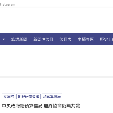
Instagram
族語新聞
新聞性節目
節目表
主播專區
歷史上
立法院
朝野研商會議
總預算僵局
中央政府總預算僵局 最終協商仍無共識