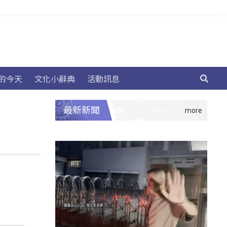
的今天
文化小辭典
活動訊息
最新新聞