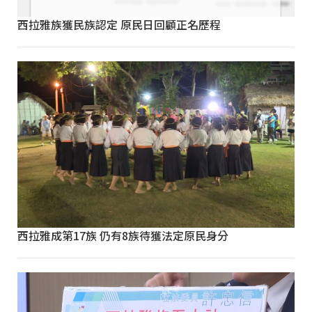
西拉雅族獲民族認定 原民日回顧正名歷程
西拉雅成第17族 仍有8族待獲法定原民身分