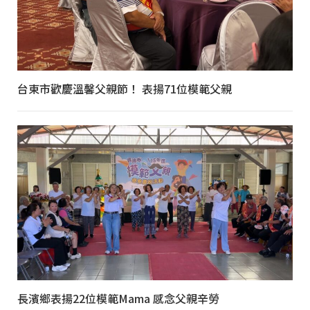
台東市歡慶溫馨父親節！ 表揚71位模範父親
長濱鄉表揚22位模範Mama 感念父親辛勞