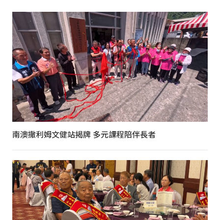
南澳撒利姆文健站揭牌 多元課程陪伴長者