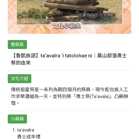
魯凱族
【魯凱族語】ta‘avalra ‘i tatolohae ni｜萬山部落勇士
祭的由來
文化介紹
傳統祖靈祭是一系列為期四個月的祭典，現今配合族人工
作求學濃縮為一天，並特別將「勇士祭(Ta‘avala)」凸顯辦
理。
小辭典
ta‘avalra
勇士成年禮