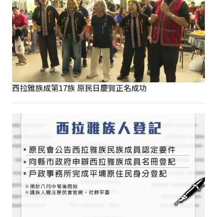
西拉雅族成第17族 原民日慶賀正名成功