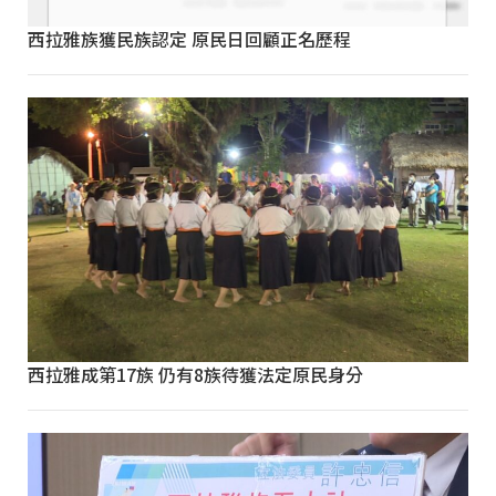
西拉雅族獲民族認定 原民日回顧正名歷程
西拉雅成第17族 仍有8族待獲法定原民身分