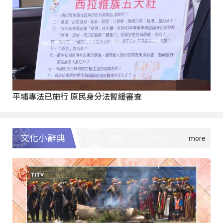
平埔專法已施行 原民身分法暫緩審查
文化小辭典