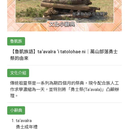
魯凱族
【魯凱族語】ta‘avalra ‘i tatolohae ni｜萬山部落勇士
祭的由來
文化介紹
傳統祖靈祭是一系列為期四個月的祭典，現今配合族人工
作求學濃縮為一天，並特別將「勇士祭(Ta‘avala)」凸顯辦
理。
小辭典
ta‘avalra
勇士成年禮