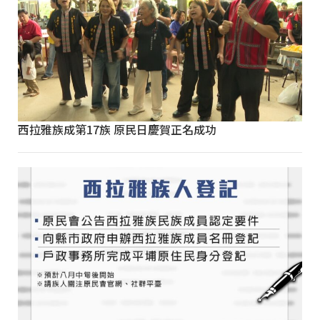
西拉雅族成第17族 原民日慶賀正名成功