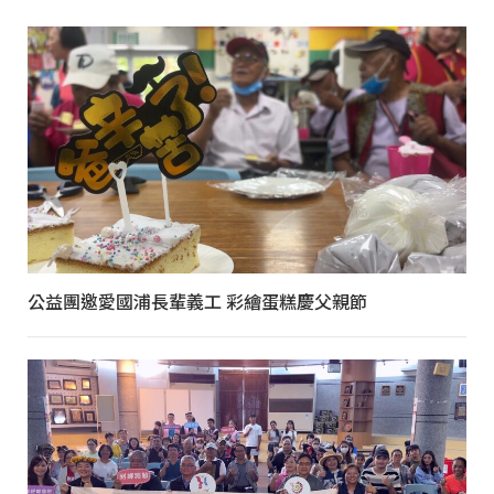
公益團邀愛國浦長輩義工 彩繪蛋糕慶父親節