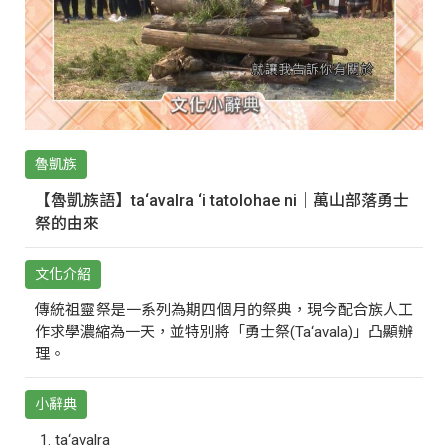
魯凱族
【魯凱族語】ta‘avalra ‘i tatolohae ni｜萬山部落勇士
祭的由來
文化介紹
傳統祖靈祭是一系列為期四個月的祭典，現今配合族人工
作求學濃縮為一天，並特別將「勇士祭(Ta‘avala)」凸顯辦
理。
小辭典
ta‘avalra