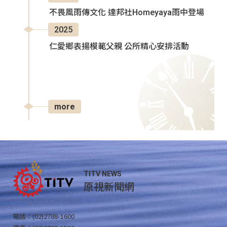
不畏風雨傳文化 達邦社Homeyaya雨中登場
2025
仁愛鄉表揚模範父親 公所精心安排活動
more
TITV NEWS
原視新聞網
電話：(02)2788-1600