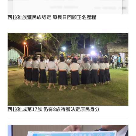
西拉雅族獲民族認定 原民日回顧正名歷程
西拉雅成第17族 仍有8族待獲法定原民身分