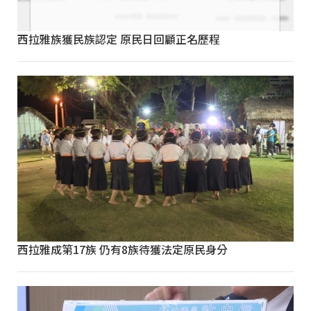
西拉雅族獲民族認定 原民日回顧正名歷程
西拉雅成第17族 仍有8族待獲法定原民身分