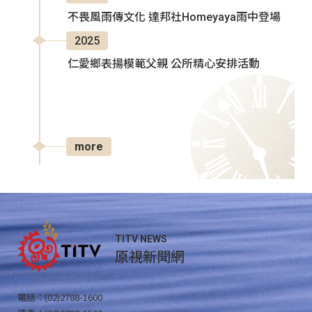
不畏風雨傳文化 達邦社Homeyaya雨中登場
2025
仁愛鄉表揚模範父親 公所精心安排活動
more
TITV NEWS
原視新聞網
電話：(02)2788-1600