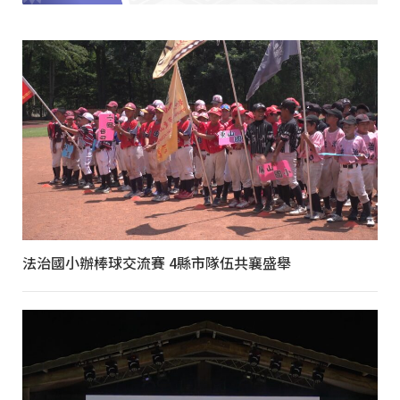
法治國小辦棒球交流賽 4縣市隊伍共襄盛舉