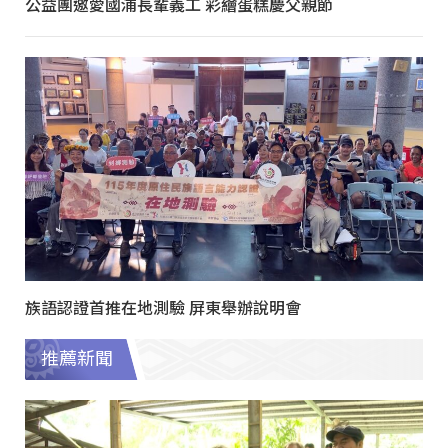
公益團邀愛國浦長輩義工 彩繪蛋糕慶父親節
族語認證首推在地測驗 屏東舉辦說明會
推薦新聞