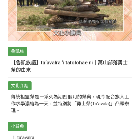
魯凱族
【魯凱族語】ta‘avalra ‘i tatolohae ni｜萬山部落勇士
祭的由來
文化介紹
傳統祖靈祭是一系列為期四個月的祭典，現今配合族人工
作求學濃縮為一天，並特別將「勇士祭(Ta‘avala)」凸顯辦
理。
小辭典
ta‘avalra