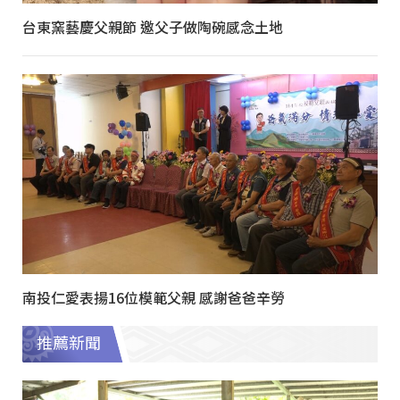
台東窯藝慶父親節 邀父子做陶碗感念土地
南投仁愛表揚16位模範父親 感謝爸爸辛勞
推薦新聞