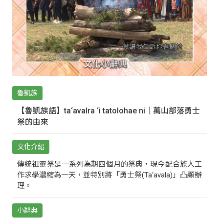
魯凱族
【魯凱族語】ta‘avalra ‘i tatolohae ni｜萬山部落勇士
祭的由來
文化介紹
傳統祖靈祭是一系列為期四個月的祭典，現今配合族人工
作求學濃縮為一天，並特別將「勇士祭(Ta‘avala)」凸顯辦
理。
小辭典