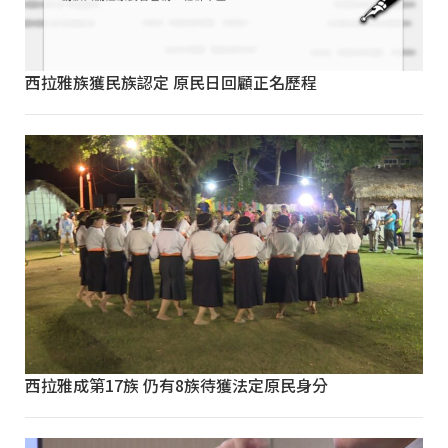
西拉雅族獲民族認定 原民日回顧正名歷程
西拉雅成第17族 仍有8族待獲法定原民身分