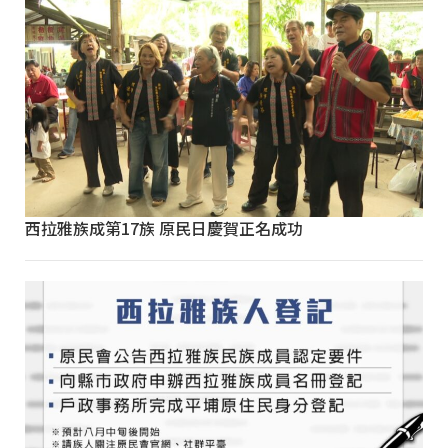
西拉雅族成第17族 原民日慶賀正名成功