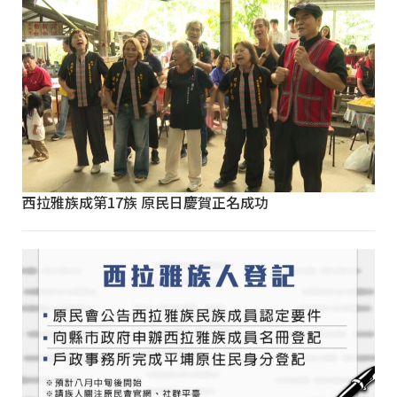
西拉雅族成第17族 原民日慶賀正名成功