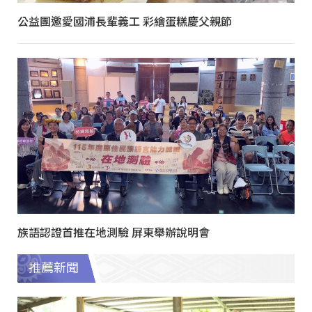
公益團邀愛國浦長輩義工 彩繪蛋糕慶父親節
族語認證首推在地測驗 屏東舉辦說明會
推薦新聞