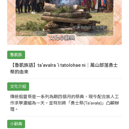
魯凱族
【魯凱族語】ta‘avalra ‘i tatolohae ni｜萬山部落勇士
祭的由來
文化介紹
傳統祖靈祭是一系列為期四個月的祭典，現今配合族人工
作求學濃縮為一天，並特別將「勇士祭(Ta‘avala)」凸顯辦
理。
小辭典