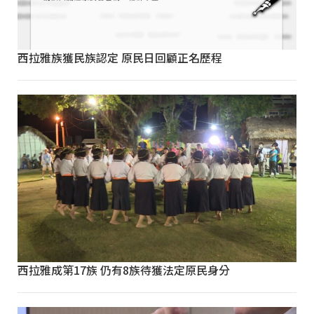
西拉雅族獲民族認定 原民日回顧正名歷程
西拉雅成第17族 仍有8族待獲法定原民身分