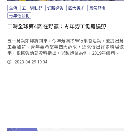
生活
五一勞動節
低薪過勞
四大訴求
景氣藍燈
青年低薪化
工時全球第4高 在野黨：青年勞工低薪過勞
五一勞動節即將到來，今年勞團將舉行集會活動，並提出勞
工要加薪、青年要希望等四大訴求，近來傳出許多職場憾
事，根據勞動部資料指出，以製造業為例，2019年傷病、失
能與死亡共14,113人，到了2021年數字，工傷人數微幅上升
2023-04-29 19:04
到14,446人，健康加薪是多數勞工的心聲。