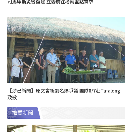
司馬庫斯災後復建 立委前往考察盤點需求
【涉己新聞】原文會新劇名爆爭議 團隊8/7赴Tafalong
致歉
推薦新聞