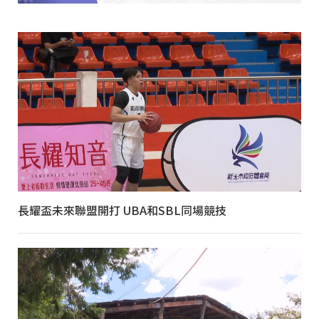
長耀盃未來聯盟開打 UBA和SBL同場競技