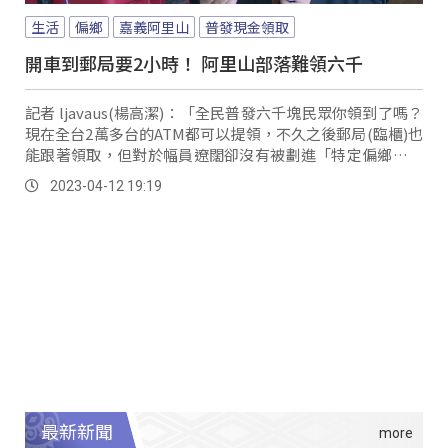
生活
偏鄉
嘉義阿里山
普發現金領取
開車到郵局要2小時！ 阿里山部落難領六千
記者 ljavaus(楊高潔)：「全民普發六千塊民眾你領到了嗎？
現在全台2萬多台的ATM都可以提領，不久之後郵局(臨櫃)也
能跟著領取，但對於幅員遼闊卻沒有被劃進「特定偏鄉」的
阿里山族人來說，領個六千塊所要耗費的時間成本根本就是
2023-04-12 19:19
天差地遠。
最新新聞