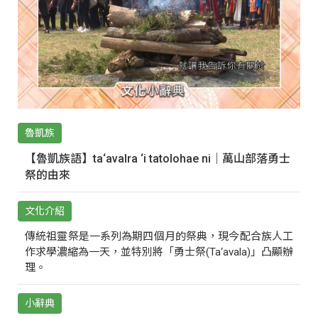
魯凱族
【魯凱族語】ta‘avalra ‘i tatolohae ni｜萬山部落勇士
祭的由來
文化介紹
傳統祖靈祭是一系列為期四個月的祭典，現今配合族人工
作求學濃縮為一天，並特別將「勇士祭(Ta‘avala)」凸顯辦
理。
小辭典