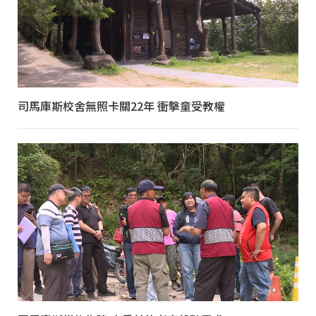
司馬庫斯校舍無照卡關22年 衝擊童受教權