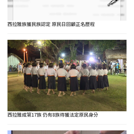
西拉雅族獲民族認定 原民日回顧正名歷程
西拉雅成第17族 仍有8族待獲法定原民身分