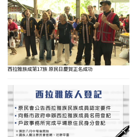
西拉雅族成第17族 原民日慶賀正名成功