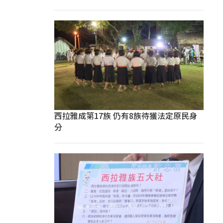
西拉雅成第17族 仍有8族待獲法定原民身
分