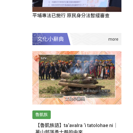
平埔專法已施行 原民身分法暫緩審查
文化小辭典
魯凱族
【魯凱族語】ta‘avalra ‘i tatolohae ni｜
萬山部落勇士祭的由來