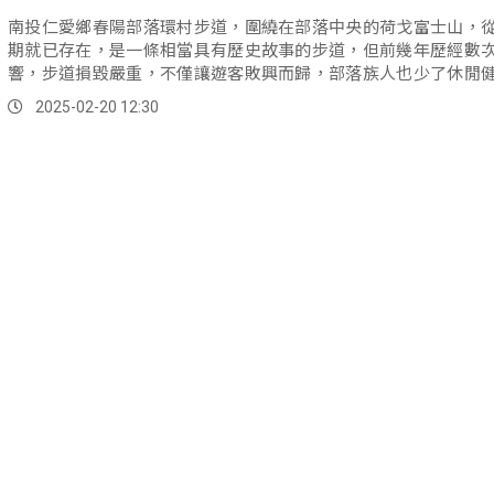
南投仁愛鄉春陽部落環村步道，圍繞在部落中央的荷戈富士山，
期就已存在，是一條相當具有歷史故事的步道，但前幾年歷經數
響，步道損毀嚴重，不僅讓遊客敗興而歸，部落族人也少了休閒
處。
2025-02-20 12:30