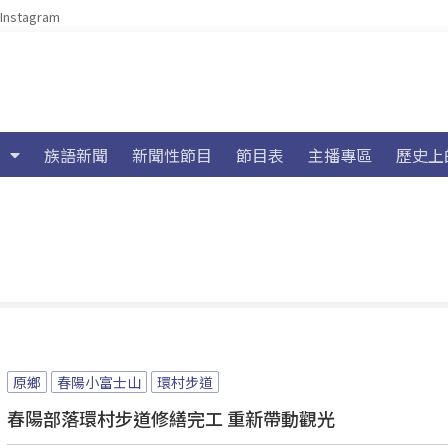
Instagram
族語新聞
新聞性節目
節目表
主播專區
歷史上
原鄉
春陽小富士山
環村步道
春陽部落環村步道修繕完工 重新帶動觀光