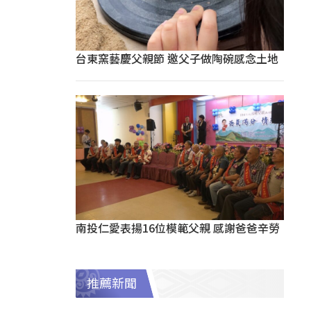
台東窯藝慶父親節 邀父子做陶碗感念土地
南投仁愛表揚16位模範父親 感謝爸爸辛勞
推薦新聞