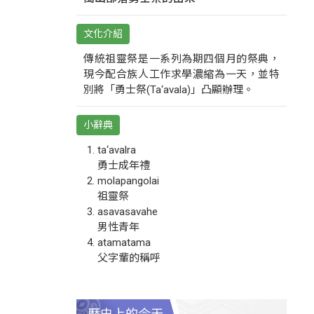
文化介紹
傳統祖靈祭是一系列為期四個月的祭典，
現今配合族人工作求學濃縮為一天，並特
別將「勇士祭(Ta‘avala)」凸顯辦理。
小辭典
ta‘avalra
勇士成年禮
molapangolai
祖靈祭
asavasavahe
男性青年
atamatama
父字輩的稱呼
歷史上的今天