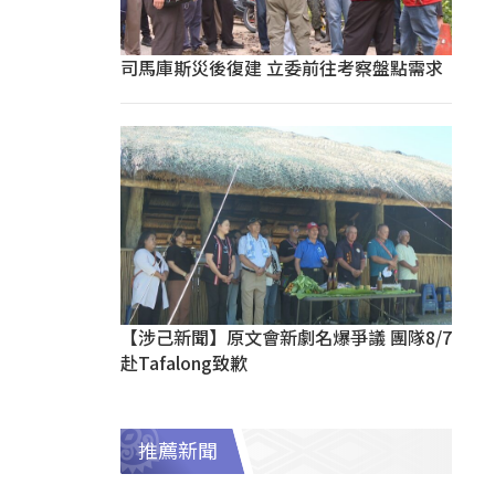
司馬庫斯災後復建 立委前往考察盤點需求
【涉己新聞】原文會新劇名爆爭議 團隊8/7
赴Tafalong致歉
推薦新聞