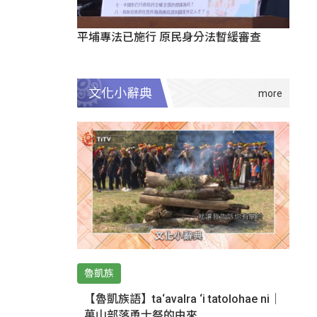
平埔專法已施行 原民身分法暫緩審查
文化小辭典
魯凱族
【魯凱族語】ta‘avalra ‘i tatolohae ni｜
萬山部落勇士祭的由來