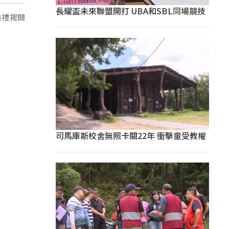
長耀盃未來聯盟開打 UBA和SBL同場競技
典禮揭開
司馬庫斯校舍無照卡關22年 衝擊童受教權