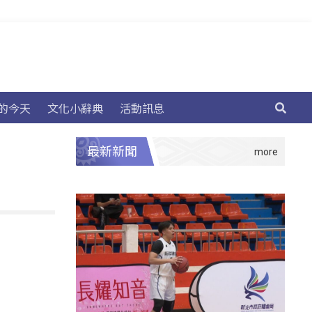
的今天
文化小辭典
活動訊息
最新新聞