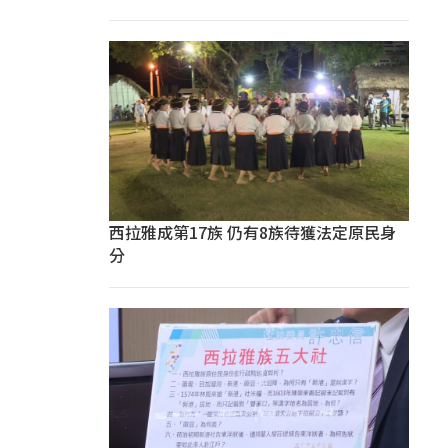
西拉雅成第17族 仍有8族待獲法定原民身
分