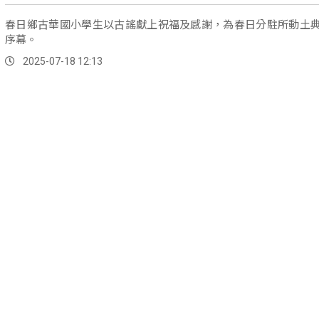
春日鄉古華國小學生以古謠獻上祝福及感謝，為春日分駐所動土
序幕。
2025-07-18 12:13