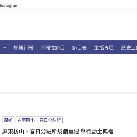
Instagram
族語新聞
新聞性節目
節目表
主播專區
歷史上
原鄉
古華國小
春日分駐所
屏東枋山、春日分駐所規劃重建 舉行動土典禮