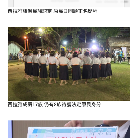
西拉雅族獲民族認定 原民日回顧正名歷程
西拉雅成第17族 仍有8族待獲法定原民身分