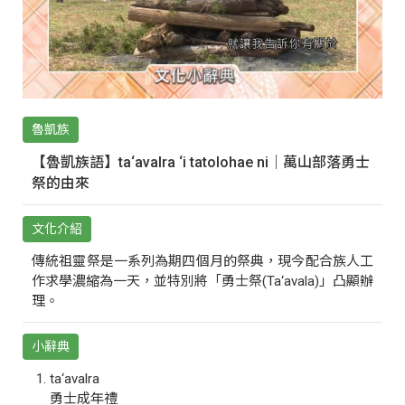
魯凱族
【魯凱族語】ta‘avalra ‘i tatolohae ni｜萬山部落勇士
祭的由來
文化介紹
傳統祖靈祭是一系列為期四個月的祭典，現今配合族人工
作求學濃縮為一天，並特別將「勇士祭(Ta‘avala)」凸顯辦
理。
小辭典
ta‘avalra
勇士成年禮