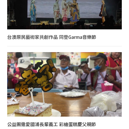
台澳原民藝術家共創作品 同登Garma音樂節
公益團邀愛國浦長輩義工 彩繪蛋糕慶父親節