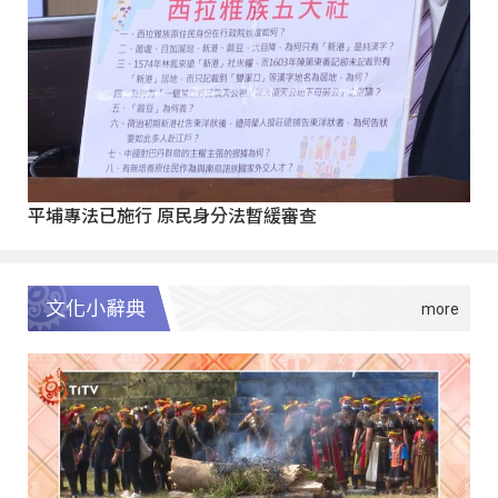
平埔專法已施行 原民身分法暫緩審查
文化小辭典