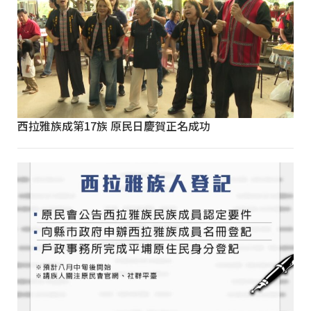
西拉雅族成第17族 原民日慶賀正名成功