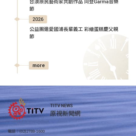
台澳原民藝術家共創作品 同登Garma音樂
節
2026
公益團邀愛國浦長輩義工 彩繪蛋糕慶父親
節
more
TITV NEWS
原視新聞網
電話：(02)2788-1600