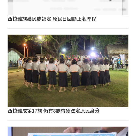
西拉雅族獲民族認定 原民日回顧正名歷程
西拉雅成第17族 仍有8族待獲法定原民身分