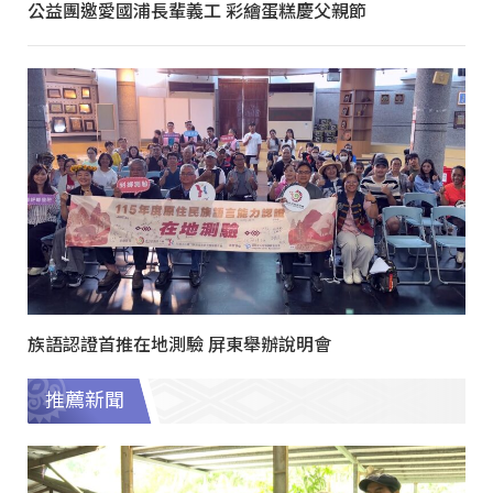
公益團邀愛國浦長輩義工 彩繪蛋糕慶父親節
族語認證首推在地測驗 屏東舉辦說明會
推薦新聞