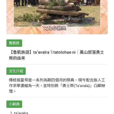
魯凱族
【魯凱族語】ta‘avalra ‘i tatolohae ni｜萬山部落勇士
祭的由來
文化介紹
傳統祖靈祭是一系列為期四個月的祭典，現今配合族人工
作求學濃縮為一天，並特別將「勇士祭(Ta‘avala)」凸顯辦
理。
小辭典
ta‘avalra