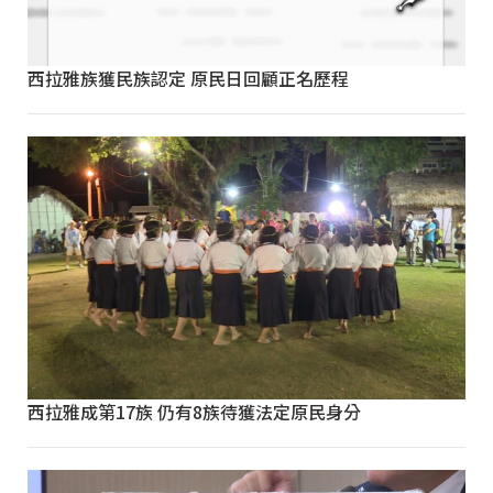
西拉雅族獲民族認定 原民日回顧正名歷程
西拉雅成第17族 仍有8族待獲法定原民身分