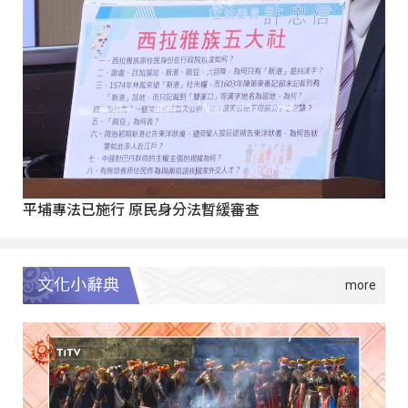
平埔專法已施行 原民身分法暫緩審查
文化小辭典