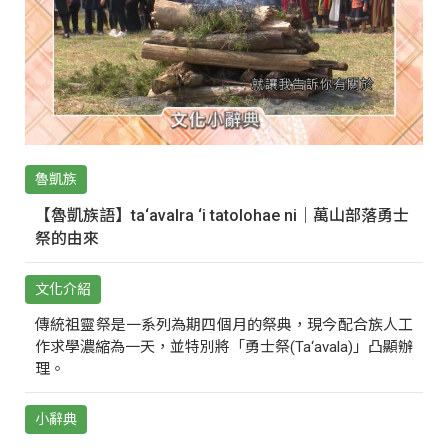
魯凱族
【魯凱族語】ta‘avalra ‘i tatolohae ni｜萬山部落勇士
祭的由來
文化介紹
傳統祖靈祭是一系列為期四個月的祭典，現今配合族人工
作求學濃縮為一天，並特別將「勇士祭(Ta‘avala)」凸顯辦
理。
小辭典