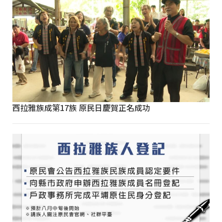
西拉雅族成第17族 原民日慶賀正名成功