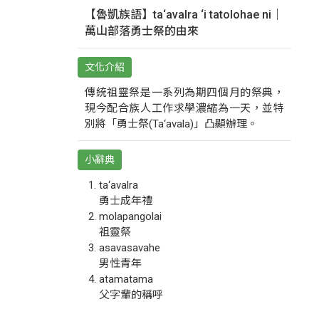
【魯凱族語】ta‘avalra ‘i tatolohae ni｜
萬山部落勇士祭的由來
文化介紹
傳統祖靈祭是一系列為期四個月的祭典，
現今配合族人工作求學濃縮為一天，並特
別將「勇士祭(Ta‘avala)」凸顯辦理。
小辭典
ta‘avalra
勇士成年禮
molapangolai
祖靈祭
asavasavahe
男性青年
atamatama
父字輩的稱呼