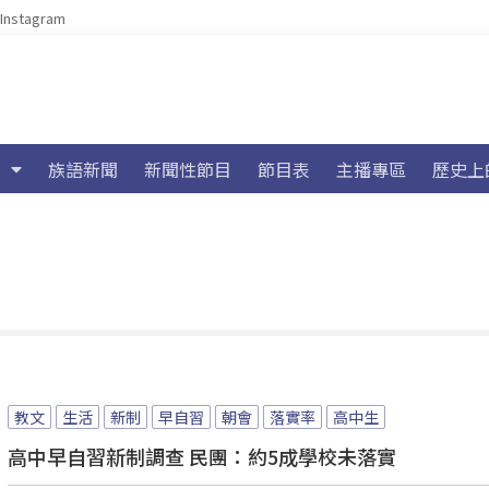
Instagram
族語新聞
新聞性節目
節目表
主播專區
歷史上
教文
生活
新制
早自習
朝會
落實率
高中生
高中早自習新制調查 民團：約5成學校未落實