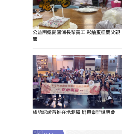
公益團邀愛國浦長輩義工 彩繪蛋糕慶父親
節
族語認證首推在地測驗 屏東舉辦說明會