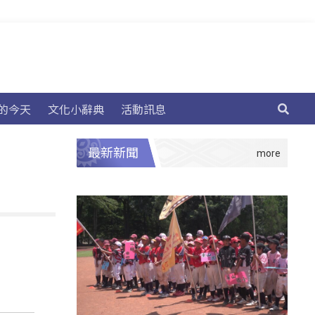
的今天
文化小辭典
活動訊息
最新新聞