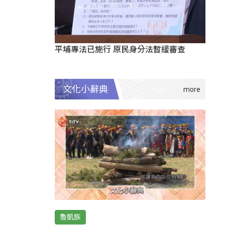
平埔專法已施行 原民身分法暫緩審查
文化小辭典
魯凱族