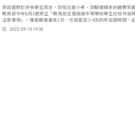
早自習對於許多學生而言，恐怕又是小考、測驗樣樣來的疲憊早
教育部今年8月1號修正「教育部主管高級中等學校學生在校作息
注意事項」，像是朝會最多1天，也就是至少4天的早自習時間，
主規劃運用，學生在第一節課以前到校即可，早自習時間學校不
2022-09-14 19:36
試或任何測驗，對此高中生也鬆一口氣表示，壓力減輕不少。