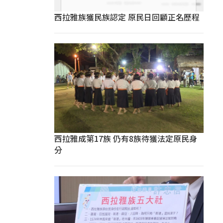
西拉雅族獲民族認定 原民日回顧正名歷程
西拉雅成第17族 仍有8族待獲法定原民身
分