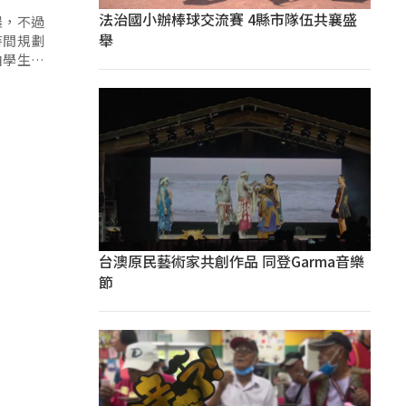
法治國小辦棒球交流賽 4縣市隊伍共襄盛
晨，不過
舉
時間規劃
由學生自
能安排考
台澳原民藝術家共創作品 同登Garma音樂
節