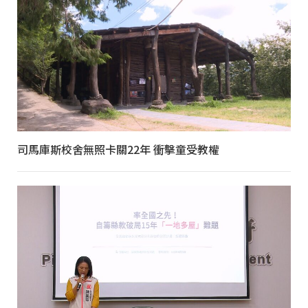
司馬庫斯校舍無照卡關22年 衝擊童受教權