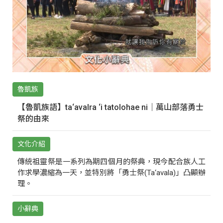
魯凱族
【魯凱族語】ta‘avalra ‘i tatolohae ni｜萬山部落勇士
祭的由來
文化介紹
傳統祖靈祭是一系列為期四個月的祭典，現今配合族人工
作求學濃縮為一天，並特別將「勇士祭(Ta‘avala)」凸顯辦
理。
小辭典