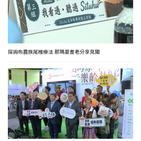
探詢布農族尾椎療法 那瑪夏耆老分享見聞