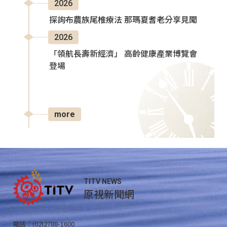
2026
探詢布農族尾椎療法 那瑪夏耆老分享見聞
2026
「領航長壽新經濟」 高齡健康產業博覽會
登場
more
TITV NEWS
原視新聞網
電話：(02)2788-1600