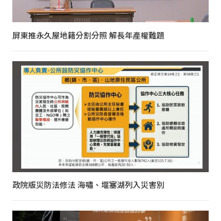
屏東推永久屋地籍分割分照 解長年產權難題
政院版災防法修法 海嘯、堰塞湖列入災害別