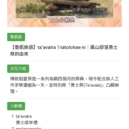
魯凱族
【魯凱族語】ta‘avalra ‘i tatolohae ni｜萬山部落勇士
祭的由來
文化介紹
傳統祖靈祭是一系列為期四個月的祭典，現今配合族人工
作求學濃縮為一天，並特別將「勇士祭(Ta‘avala)」凸顯辦
理。
小辭典
ta‘avalra
勇士成年禮
molapangolai