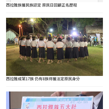
西拉雅族獲民族認定 原民日回顧正名歷程
西拉雅成第17族 仍有8族待獲法定原民身分