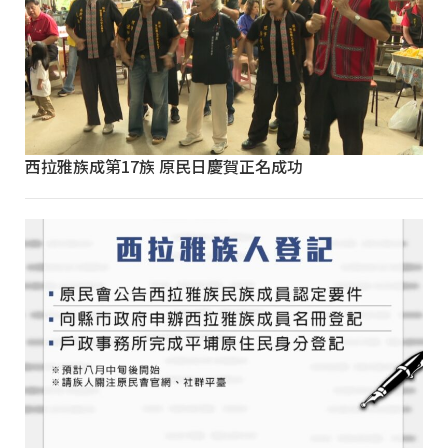
西拉雅族成第17族 原民日慶賀正名成功