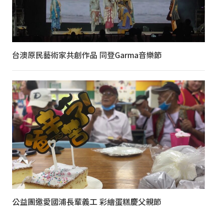
台澳原民藝術家共創作品 同登Garma音樂節
公益團邀愛國浦長輩義工 彩繪蛋糕慶父親節