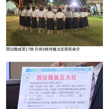
西拉雅成第17族 仍有8族待獲法定原民身分