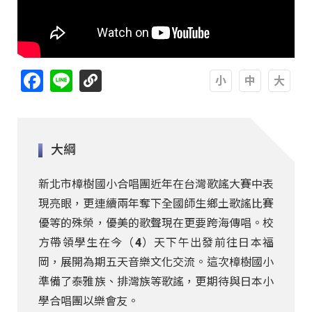
Facebook
Line
A
A
A
大綱
新北市樟樹國小合唱團近年在台灣歌謠大賽中表
現亮眼，更連續兩年奪下全國師生鄉土歌謠比賽
優等的殊榮，優美的歌聲現在更要跨海傳唱。校
方帶領學生在今（4）天下午出發前往日本福
岡，展開為期五天音樂文化交流。這次樟樹國小
準備了泰雅族、排灣族等歌謠，更期待與日本小
學合唱團以樂會友。