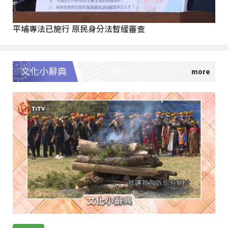
平埔專法已施行 原民身分法暫緩審查
文化小辭典