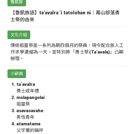
魯凱族
【魯凱族語】ta‘avalra ‘i tatolohae ni｜萬山部落勇
士祭的由來
文化介紹
傳統祖靈祭是一系列為期四個月的祭典，現今配合族人工
作求學濃縮為一天，並特別將「勇士祭(Ta‘avala)」凸顯
辦理。
小辭典
ta‘avalra
勇士成年禮
molapangolai
祖靈祭
asavasavahe
男性青年
atamatama
父字輩的稱呼