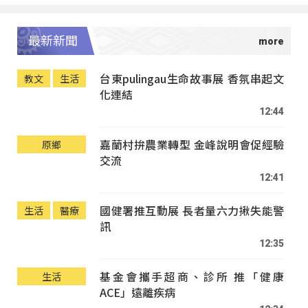
最新新聞
台東pulingau生命故事展 香氛串起文
教文
生活
化連結
12:44
嘉蘭村拚農業轉型 金峰說明會促經驗
原鄉
交流
12:41
國健署推互動展 長者量六力揪失能警
生活
醫療
訊
12:35
基金會攜手超商、診所 推「健康
生活
ACE」遠離疾病