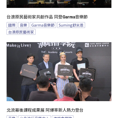
台澳原民藝術家共創作品 同登Garma音樂節
國際
音樂
Garma音樂節
Suming舒米恩
台澳原民藝術家
北流幕後課程成果展 阿爆率新人熱力登台