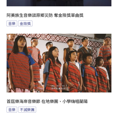
阿美族生音樂談原鄉災防 奪金險獎單曲獎
音樂
金險獎
首屆樂海岸音樂節 在地樂團、小學嗨唱蘭陽
音樂
不滅樂團