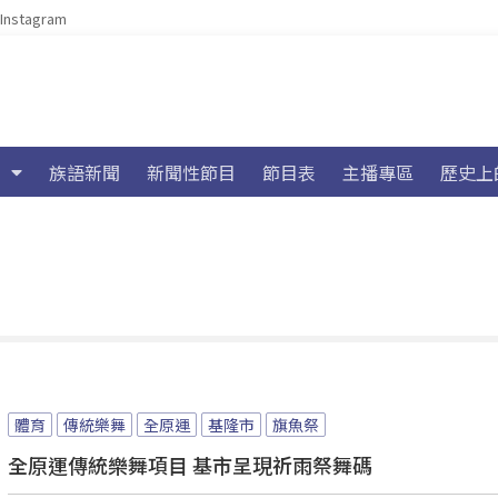
Instagram
族語新聞
新聞性節目
節目表
主播專區
歷史上
體育
傳統樂舞
全原運
基隆市
旗魚祭
全原運傳統樂舞項目 基市呈現祈雨祭舞碼