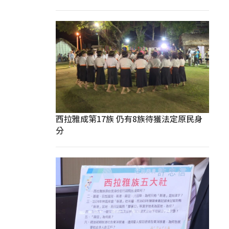
西拉雅成第17族 仍有8族待獲法定原民身
分