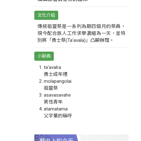
文化介紹
傳統祖靈祭是一系列為期四個月的祭典，
現今配合族人工作求學濃縮為一天，並特
別將「勇士祭(Ta‘avala)」凸顯辦理。
小辭典
ta‘avalra
勇士成年禮
molapangolai
祖靈祭
asavasavahe
男性青年
atamatama
父字輩的稱呼
歷史上的今天