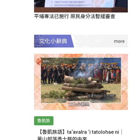
平埔專法已施行 原民身分法暫緩審查
文化小辭典
魯凱族
【魯凱族語】ta‘avalra ‘i tatolohae ni｜
萬山部落勇士祭的由來