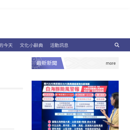
的今天
文化小辭典
活動訊息
最新新聞