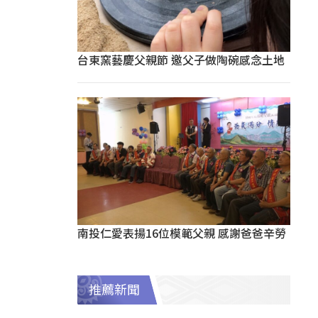
台東窯藝慶父親節 邀父子做陶碗感念土地
南投仁愛表揚16位模範父親 感謝爸爸辛勞
推薦新聞