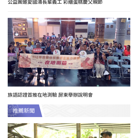
公益團邀愛國浦長輩義工 彩繪蛋糕慶父親節
族語認證首推在地測驗 屏東舉辦說明會
推薦新聞