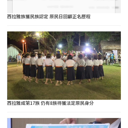
西拉雅族獲民族認定 原民日回顧正名歷程
西拉雅成第17族 仍有8族待獲法定原民身分