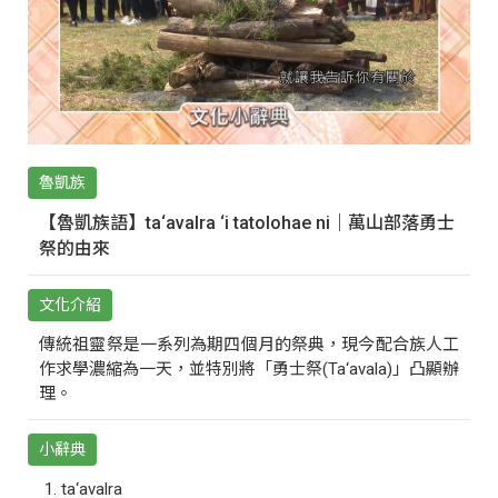
魯凱族
【魯凱族語】ta‘avalra ‘i tatolohae ni｜萬山部落勇士
祭的由來
文化介紹
傳統祖靈祭是一系列為期四個月的祭典，現今配合族人工
作求學濃縮為一天，並特別將「勇士祭(Ta‘avala)」凸顯辦
理。
小辭典
ta‘avalra