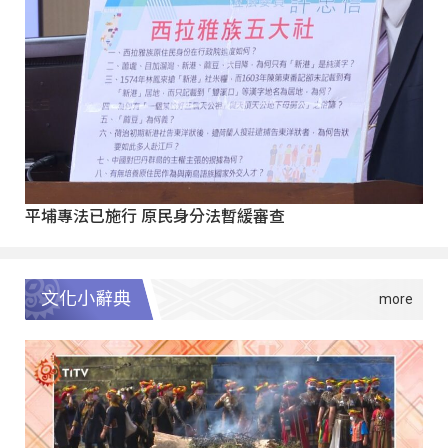
平埔專法已施行 原民身分法暫緩審查
文化小辭典