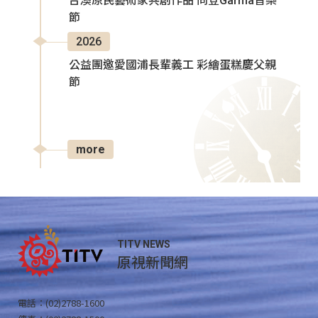
台澳原民藝術家共創作品 同登Garma音樂
節
2026
公益團邀愛國浦長輩義工 彩繪蛋糕慶父親
節
more
TITV NEWS
原視新聞網
電話：(02)2788-1600