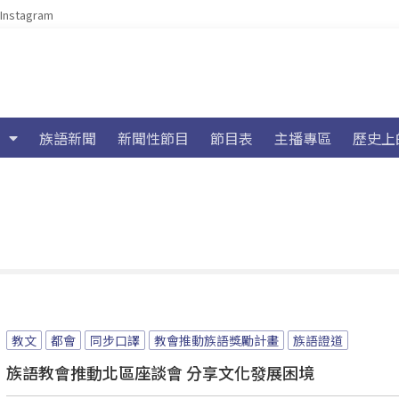
Instagram
族語新聞
新聞性節目
節目表
主播專區
歷史上
教文
都會
同步口譯
教會推動族語獎勵計畫
族語證道
族語教會推動北區座談會 分享文化發展困境