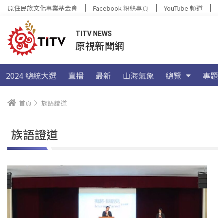
原住民族文化事業基金會
Facebook 粉絲專頁
YouTube 頻道
TITV NEWS
原視新聞網
2024 總統大選
直播
最新
山海氣象
總覽
專題
首頁
族語證道
族語證道