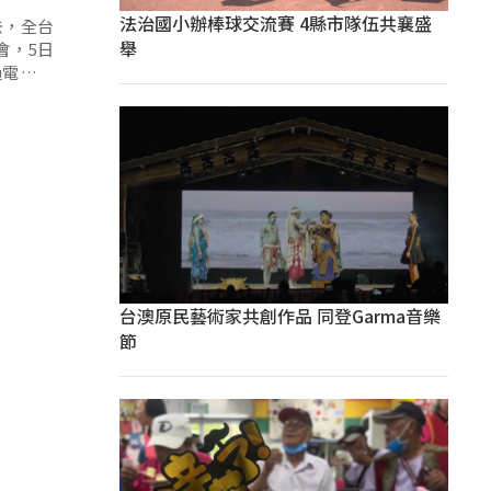
法治國小辦棒球交流賽 4縣市隊伍共襄盛
去，全台
舉
會，5日
過電腦執
台澳原民藝術家共創作品 同登Garma音樂
節