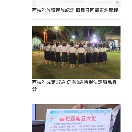
西拉雅族獲民族認定 原民日回顧正名歷程
西拉雅成第17族 仍有8族待獲法定原民身
分