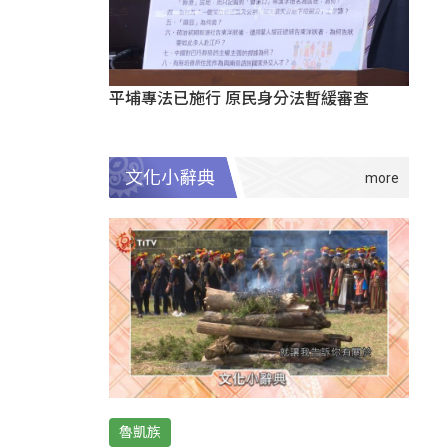
平埔專法已施行 原民身分法暫緩審查
文化小辭典
魯凱族