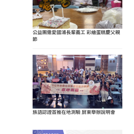
公益團邀愛國浦長輩義工 彩繪蛋糕慶父親
節
族語認證首推在地測驗 屏東舉辦說明會