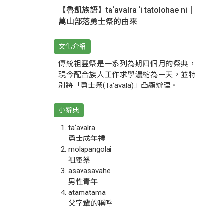
【魯凱族語】ta‘avalra ‘i tatolohae ni｜
萬山部落勇士祭的由來
文化介紹
傳統祖靈祭是一系列為期四個月的祭典，
現今配合族人工作求學濃縮為一天，並特
別將「勇士祭(Ta‘avala)」凸顯辦理。
小辭典
ta‘avalra
勇士成年禮
molapangolai
祖靈祭
asavasavahe
男性青年
atamatama
父字輩的稱呼