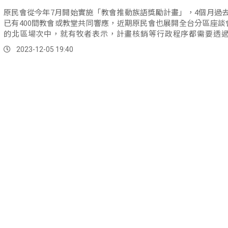
原民會從今年7月開始實施「教會推動族語獎勵計畫」，4個月過
已有400間教會或教堂共同響應，近期原民會也展開全台分區座談
的北區場次中，就有牧者表示，計畫核銷等行政程序都需要透
行，入門不容易。
2023-12-05 19:40