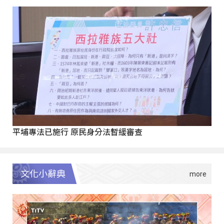
平埔專法已施行 原民身分法暫緩審查
文化小辭典