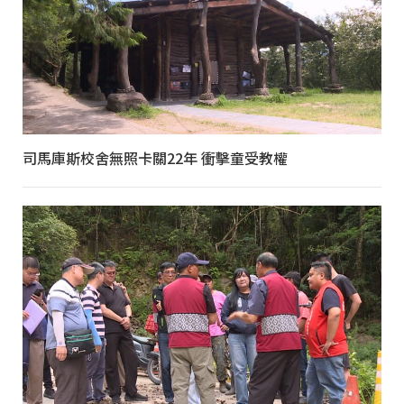
司馬庫斯校舍無照卡關22年 衝擊童受教權