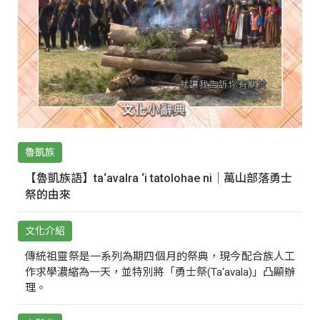
魯凱族
【魯凱族語】ta‘avalra ‘i tatolohae ni｜萬山部落勇士
祭的由來
文化介紹
傳統祖靈祭是一系列為期四個月的祭典，現今配合族人工
作求學濃縮為一天，並特別將「勇士祭(Ta‘avala)」凸顯辦
理。