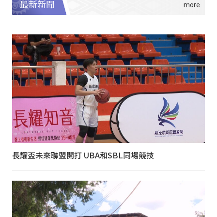
最新新聞
長耀盃未來聯盟開打 UBA和SBL同場競技