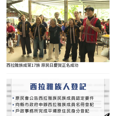
西拉雅族成第17族 原民日慶賀正名成功