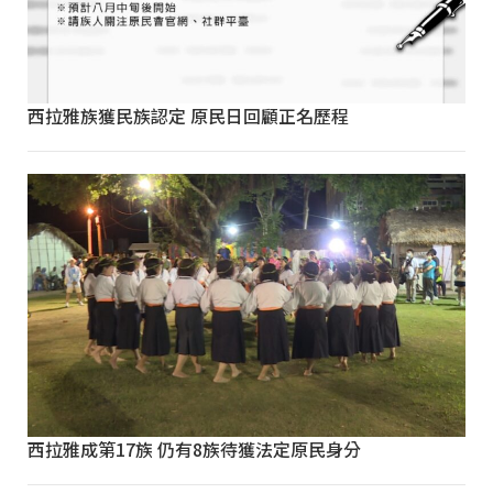
西拉雅族獲民族認定 原民日回顧正名歷程
西拉雅成第17族 仍有8族待獲法定原民身分