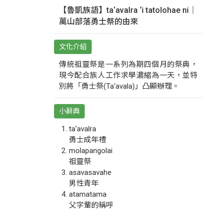
【魯凱族語】ta‘avalra ‘i tatolohae ni｜
萬山部落勇士祭的由來
文化介紹
傳統祖靈祭是一系列為期四個月的祭典，
現今配合族人工作求學濃縮為一天，並特
別將「勇士祭(Ta‘avala)」凸顯辦理。
小辭典
ta‘avalra
勇士成年禮
molapangolai
祖靈祭
asavasavahe
男性青年
atamatama
父字輩的稱呼