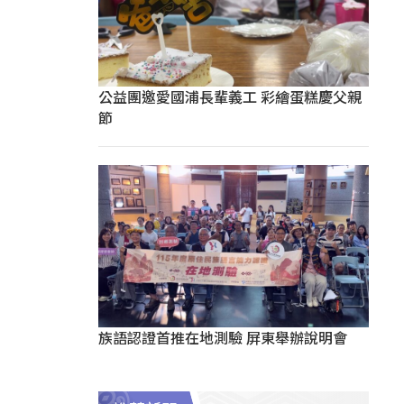
公益團邀愛國浦長輩義工 彩繪蛋糕慶父親
節
族語認證首推在地測驗 屏東舉辦說明會