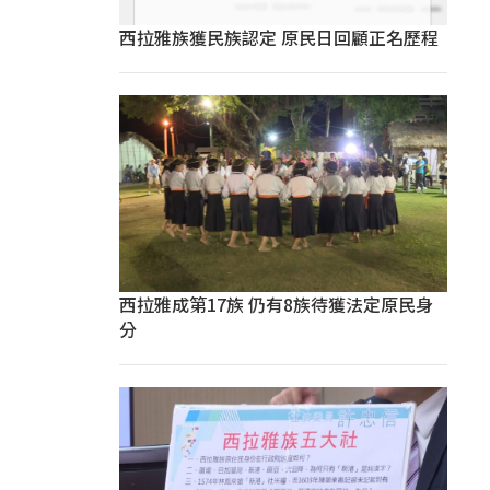
西拉雅族獲民族認定 原民日回顧正名歷程
西拉雅成第17族 仍有8族待獲法定原民身
分