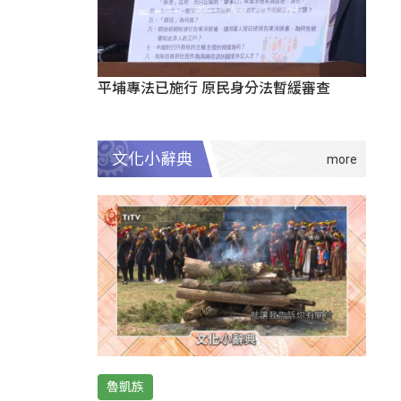
平埔專法已施行 原民身分法暫緩審查
文化小辭典
魯凱族