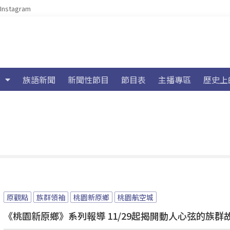
Instagram
族語新聞
新聞性節目
節目表
主播專區
歷史上
原觀點
族群領袖
桃園新原鄉
桃園航空城
《桃園新原鄉》系列報導 11/29起揭開動人心弦的族群