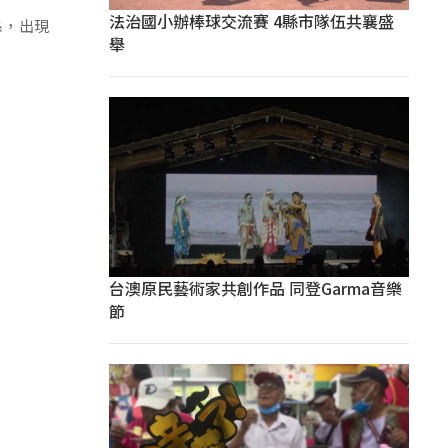
法治國小辦棒球交流賽 4縣市隊伍共襄盛
係，出現
舉
台澳原民藝術家共創作品 同登Garma音樂
節