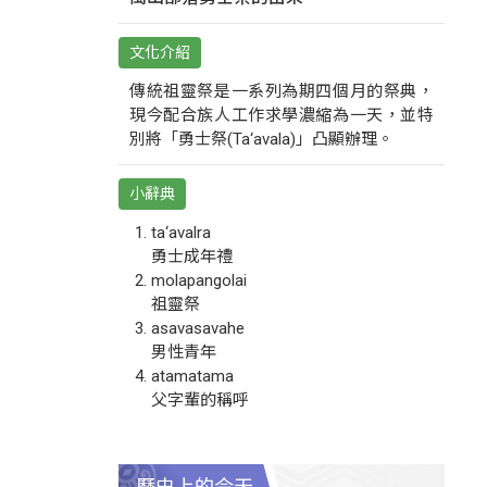
文化介紹
傳統祖靈祭是一系列為期四個月的祭典，
現今配合族人工作求學濃縮為一天，並特
別將「勇士祭(Ta‘avala)」凸顯辦理。
小辭典
ta‘avalra
勇士成年禮
molapangolai
祖靈祭
asavasavahe
男性青年
atamatama
父字輩的稱呼
歷史上的今天