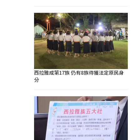
西拉雅成第17族 仍有8族待獲法定原民身
分