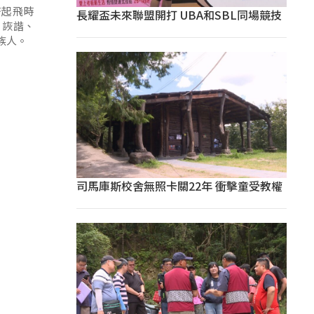
濟起飛時
長耀盃未來聯盟開打 UBA和SBL同場競技
、詼諧、
族人。
司馬庫斯校舍無照卡關22年 衝擊童受教權