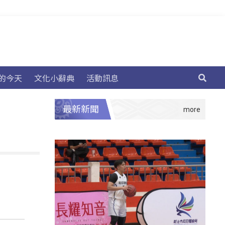
的今天
文化小辭典
活動訊息
最新新聞