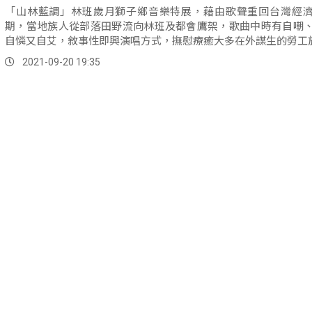
「山林藍調」林班歲月獅子鄉音樂特展，藉由歌聲重回台灣經
期，當地族人從部落田野流向林班及都會鷹架，歌曲中時有自嘲
自憐又自艾，敘事性即興演唱方式，撫慰療癒大多在外謀生的勞工
2021-09-20 19:35