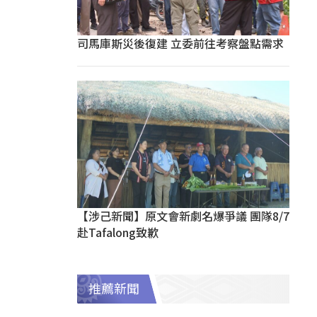
司馬庫斯災後復建 立委前往考察盤點需求
【涉己新聞】原文會新劇名爆爭議 團隊8/7
赴Tafalong致歉
推薦新聞