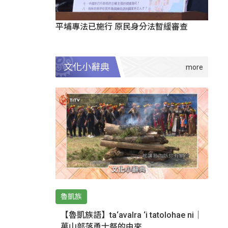
平埔專法已施行 原民身分法暫緩審查
文化小辭典
魯凱族
【魯凱族語】ta‘avalra ‘i tatolohae ni｜
萬山部落勇士祭的由來