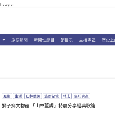
Instagram
族語新聞
新聞性節目
節目表
主播專區
歷史上
原鄉
生活
山林藍調
族群記憶
林班
無形資產
獅子鄉文物館 「山林藍調」特展分享經典歌謠