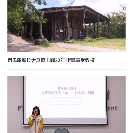
司馬庫斯校舍無照卡關22年 衝擊童受教權