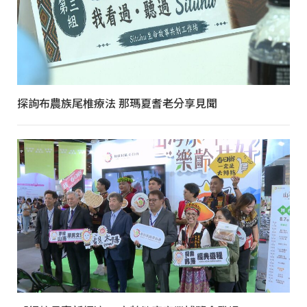
探詢布農族尾椎療法 那瑪夏耆老分享見聞