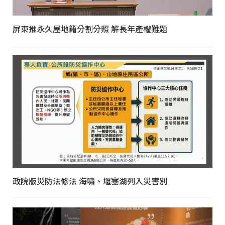
屏東推永久屋地籍分割分照 解長年產權難題
政院版災防法修法 海嘯、堰塞湖列入災害別