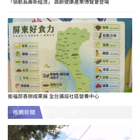
「領航長壽新經濟」 高齡健康產業博覽會登場
衛福部喜辦成果展 全台廣設社區營養中心
推薦新聞