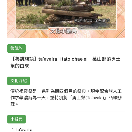
魯凱族
【魯凱族語】ta‘avalra ‘i tatolohae ni｜萬山部落勇士
祭的由來
文化介紹
傳統祖靈祭是一系列為期四個月的祭典，現今配合族人工
作求學濃縮為一天，並特別將「勇士祭(Ta‘avala)」凸顯辦
理。
小辭典
ta‘avalra