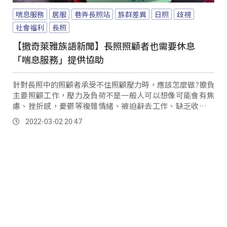
喘息服務
居服
巷弄長照站
族群差異
日照
歧視
社會福利
長照
【撒奇萊雅族語新聞】長照照顧者也需要休息
「喘息服務」提供協助
針對長照中的照顧者承受不住照顧壓力時，應該怎麼做?擔負
主要照顧工作，壓力及負荷不是一般人可以想像可能會有焦
慮、挫折感，憂鬱等複雜情緒、被迫辭去工作、缺乏收入、
若家庭關係不睦，照顧方式也會因此產生分歧等等。
2022-03-02 20:47