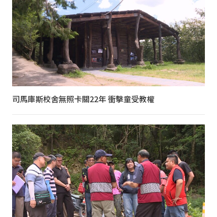
司馬庫斯校舍無照卡關22年 衝擊童受教權