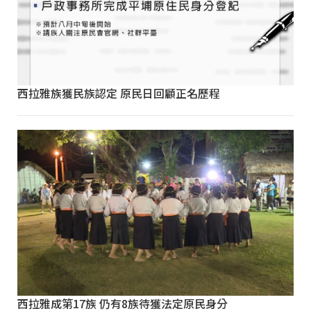
西拉雅族獲民族認定 原民日回顧正名歷程
西拉雅成第17族 仍有8族待獲法定原民身分