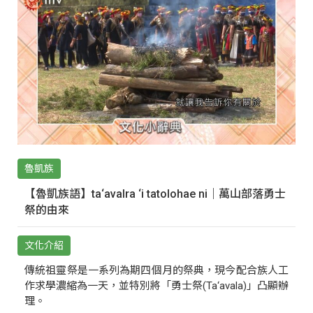
魯凱族
【魯凱族語】ta‘avalra ‘i tatolohae ni｜萬山部落勇士
祭的由來
文化介紹
傳統祖靈祭是一系列為期四個月的祭典，現今配合族人工
作求學濃縮為一天，並特別將「勇士祭(Ta‘avala)」凸顯辦
理。