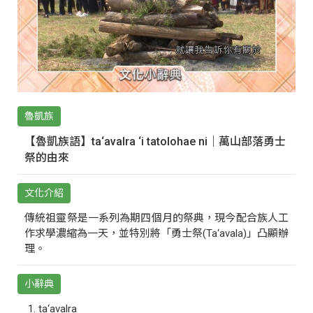
魯凱族
【魯凱族語】ta‘avalra ‘i tatolohae ni｜萬山部落勇士
祭的由來
文化介紹
傳統祖靈祭是一系列為期四個月的祭典，現今配合族人工
作求學濃縮為一天，並特別將「勇士祭(Ta‘avala)」凸顯辦
理。
小辭典
ta‘avalra