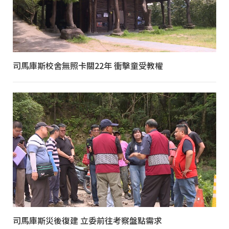
司馬庫斯校舍無照卡關22年 衝擊童受教權
司馬庫斯災後復建 立委前往考察盤點需求