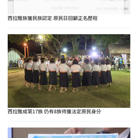
西拉雅族獲民族認定 原民日回顧正名歷程
西拉雅成第17族 仍有8族待獲法定原民身分