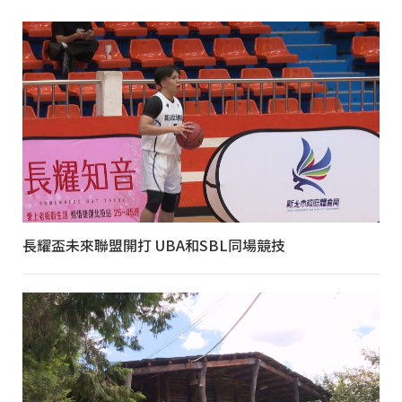
長耀盃未來聯盟開打 UBA和SBL同場競技