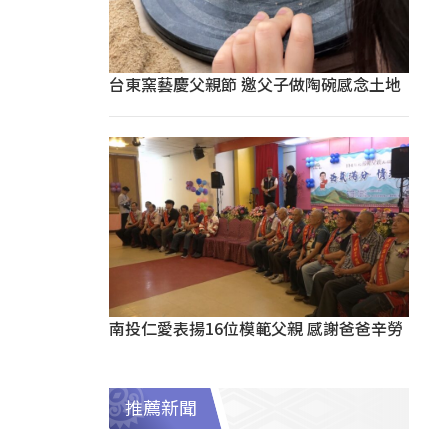
台東窯藝慶父親節 邀父子做陶碗感念土地
南投仁愛表揚16位模範父親 感謝爸爸辛勞
推薦新聞