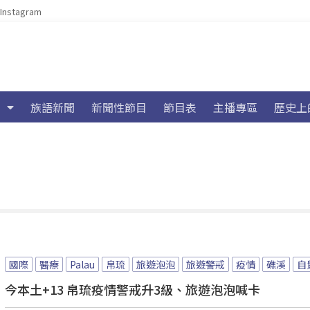
Instagram
族語新聞
新聞性節目
節目表
主播專區
歷史上
國際
醫療
Palau
帛琉
旅遊泡泡
旅遊警戒
疫情
礁溪
自
今本土+13 帛琉疫情警戒升3級、旅遊泡泡喊卡