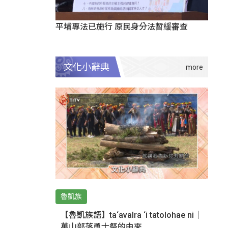
平埔專法已施行 原民身分法暫緩審查
文化小辭典
魯凱族
【魯凱族語】ta‘avalra ‘i tatolohae ni｜
萬山部落勇士祭的由來