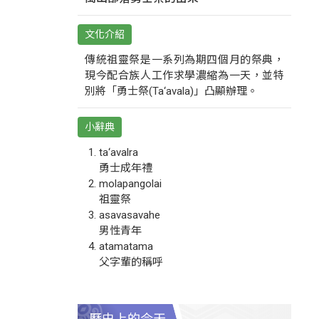
文化介紹
傳統祖靈祭是一系列為期四個月的祭典，
現今配合族人工作求學濃縮為一天，並特
別將「勇士祭(Ta‘avala)」凸顯辦理。
小辭典
ta‘avalra
勇士成年禮
molapangolai
祖靈祭
asavasavahe
男性青年
atamatama
父字輩的稱呼
歷史上的今天