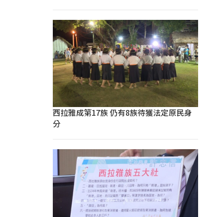
西拉雅成第17族 仍有8族待獲法定原民身
分