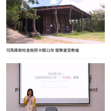
司馬庫斯校舍無照卡關22年 衝擊童受教權