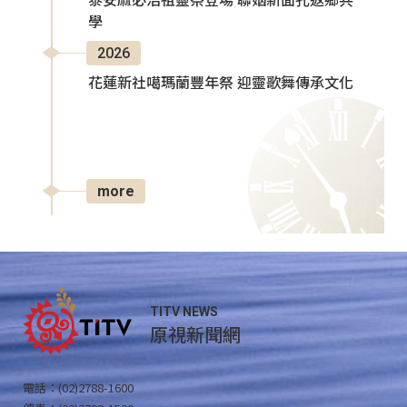
泰安麻必浩祖靈祭登場 聯姻新面孔返鄉共
學
2026
花蓮新社噶瑪蘭豐年祭 迎靈歌舞傳承文化
more
TITV NEWS
原視新聞網
電話：(02)2788-1600