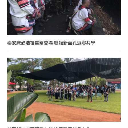
泰安麻必浩祖靈祭登場 聯姻新面孔返鄉共學