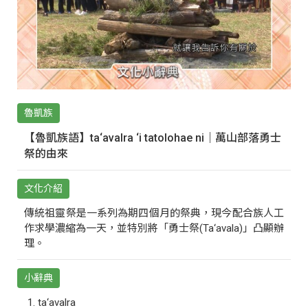
魯凱族
【魯凱族語】ta‘avalra ‘i tatolohae ni｜萬山部落勇士
祭的由來
文化介紹
傳統祖靈祭是一系列為期四個月的祭典，現今配合族人工
作求學濃縮為一天，並特別將「勇士祭(Ta‘avala)」凸顯辦
理。
小辭典
ta‘avalra