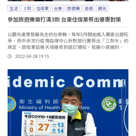
生活
３劑
住宿業
台東
旅遊團
疫苗
觀光
參加旅遊團需打滿3劑 台東住宿業祭出優惠對策
以觀光產業發展為主的台東縣，每年5月開始進入團客出遊旺
季，而中央流行疫情指揮中心針對旅行團祭出「三劑令」的
規定，旅宿業這幾天接連收到退訂通知，就連小規模的部落
民宿業者，也受到不小波及。
2022-04-28 19:15