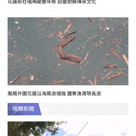
花蓮新社噶瑪蘭豐年祭 迎靈歌舞傳承文化
颱風外圍花蓮沿海風浪增強 鹽寮漁港現長浪
推薦新聞