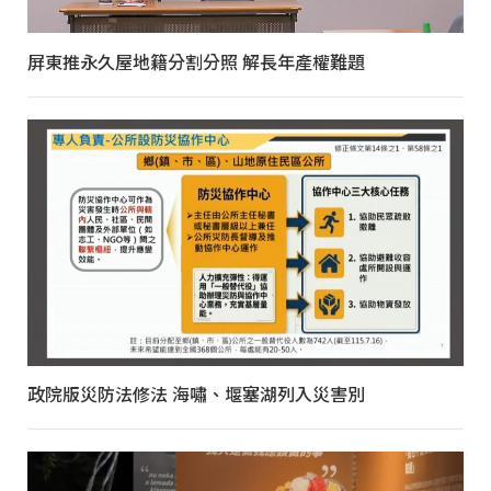
屏東推永久屋地籍分割分照 解長年產權難題
政院版災防法修法 海嘯、堰塞湖列入災害別