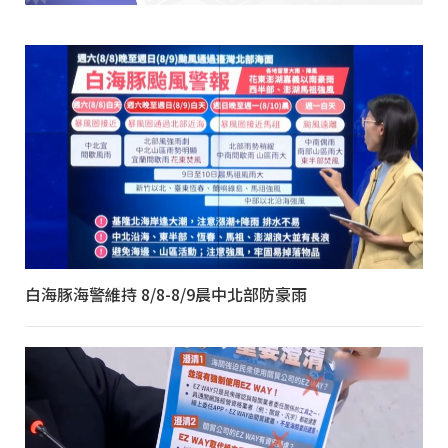
白海豚海警維持 8/8-8/9晨中北部防豪雨