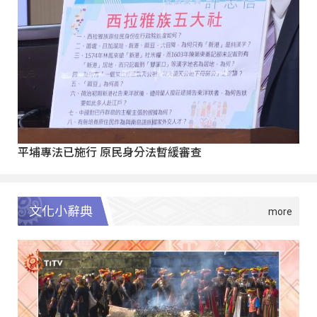
平埔專法已施行 原民身分法暫緩審查
文化小辭典