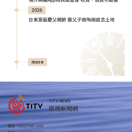
海外網購App為民間營運 收費、個資引疑慮
2026
台東窯藝慶父親節 邀父子做陶碗感念土地
more
TITV NEWS
原視新聞網
電話：(02)2788-1600