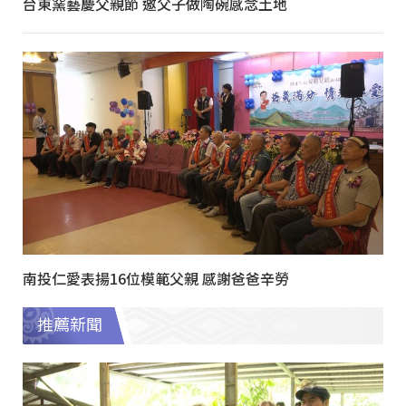
台東窯藝慶父親節 邀父子做陶碗感念土地
南投仁愛表揚16位模範父親 感謝爸爸辛勞
推薦新聞