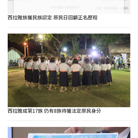
西拉雅族獲民族認定 原民日回顧正名歷程
西拉雅成第17族 仍有8族待獲法定原民身分