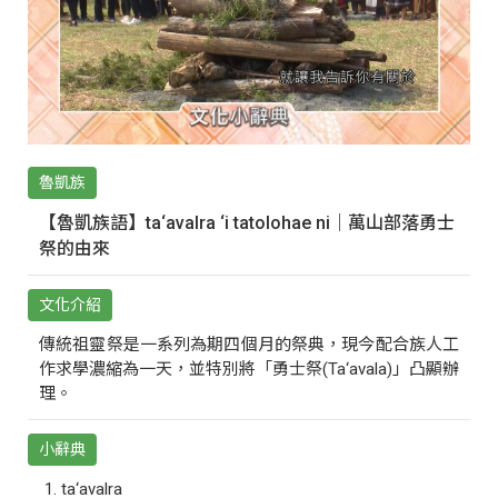
魯凱族
【魯凱族語】ta‘avalra ‘i tatolohae ni｜萬山部落勇士
祭的由來
文化介紹
傳統祖靈祭是一系列為期四個月的祭典，現今配合族人工
作求學濃縮為一天，並特別將「勇士祭(Ta‘avala)」凸顯辦
理。
小辭典
ta‘avalra