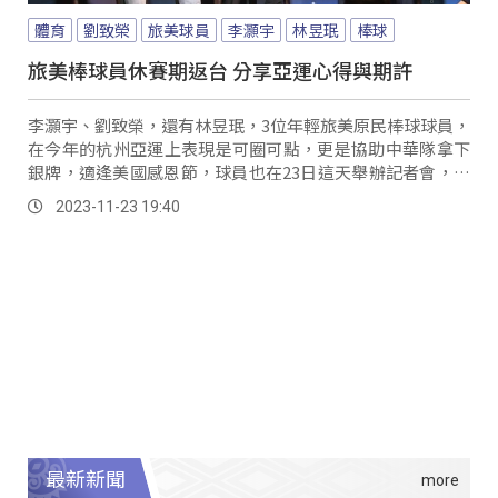
體育
劉致榮
旅美球員
李灝宇
林昱珉
棒球
旅美棒球員休賽期返台 分享亞運心得與期許
李灝宇、劉致榮，還有林昱珉，3位年輕旅美原民棒球球員，
在今年的杭州亞運上表現是可圈可點，更是協助中華隊拿下
銀牌，適逢美國感恩節，球員也在23日這天舉辦記者會，向
大眾分享自己參與杭州亞運心得與趣事。
2023-11-23 19:40
最新新聞