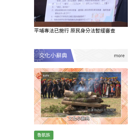
平埔專法已施行 原民身分法暫緩審查
文化小辭典
魯凱族