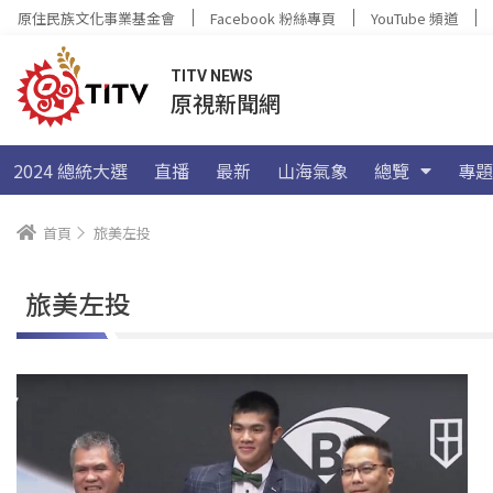
原住民族文化事業基金會
Facebook 粉絲專頁
YouTube 頻道
TITV NEWS
原視新聞網
2024 總統大選
直播
最新
山海氣象
總覽
專題
首頁
旅美左投
旅美左投