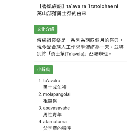
【魯凱族語】ta‘avalra ‘i tatolohae ni｜
萬山部落勇士祭的由來
文化介紹
傳統祖靈祭是一系列為期四個月的祭典，
現今配合族人工作求學濃縮為一天，並特
別將「勇士祭(Ta‘avala)」凸顯辦理。
小辭典
ta‘avalra
勇士成年禮
molapangolai
祖靈祭
asavasavahe
男性青年
atamatama
父字輩的稱呼