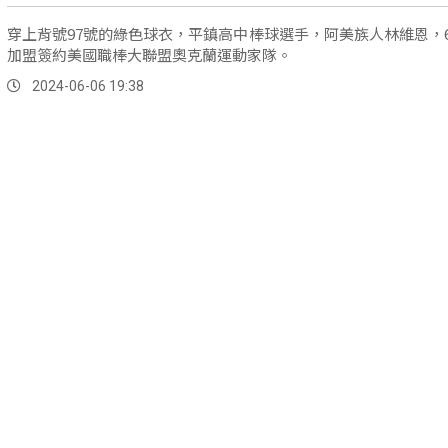
穿上背號97號的綠色球衣，平鎮高中棒球選手，阿美族人林維恩，
加盟簽約美國職棒大聯盟奧克蘭運動家隊。
2024-06-06 19:38