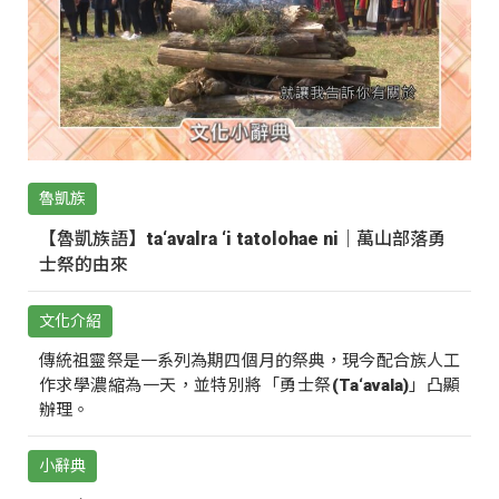
魯凱族
【魯凱族語】ta‘avalra ‘i tatolohae ni｜萬山部落勇
士祭的由來
文化介紹
傳統祖靈祭是一系列為期四個月的祭典，現今配合族人工
作求學濃縮為一天，並特別將「勇士祭(Ta‘avala)」凸顯
辦理。
小辭典