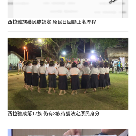
西拉雅族獲民族認定 原民日回顧正名歷程
西拉雅成第17族 仍有8族待獲法定原民身分