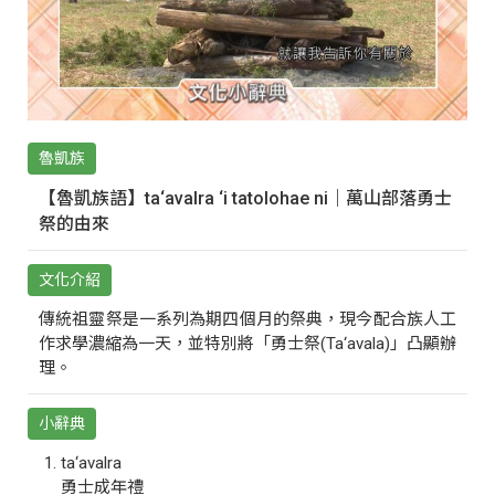
魯凱族
【魯凱族語】ta‘avalra ‘i tatolohae ni｜萬山部落勇士
祭的由來
文化介紹
傳統祖靈祭是一系列為期四個月的祭典，現今配合族人工
作求學濃縮為一天，並特別將「勇士祭(Ta‘avala)」凸顯辦
理。
小辭典
ta‘avalra
勇士成年禮