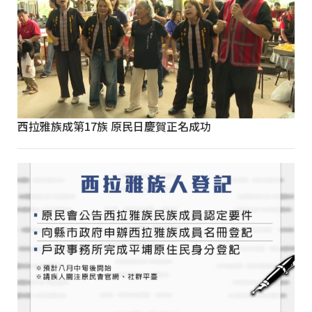
西拉雅族成第17族 原民日慶賀正名成功