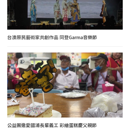
台澳原民藝術家共創作品 同登Garma音樂節
公益團邀愛國浦長輩義工 彩繪蛋糕慶父親節