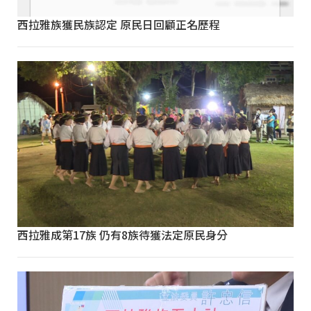
西拉雅族獲民族認定 原民日回顧正名歷程
西拉雅成第17族 仍有8族待獲法定原民身分