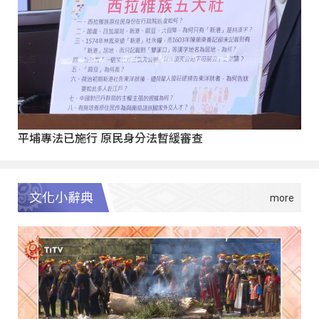
平埔專法已施行 原民身分法暫緩審查
文化小辭典