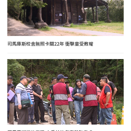
司馬庫斯校舍無照卡關22年 衝擊童受教權