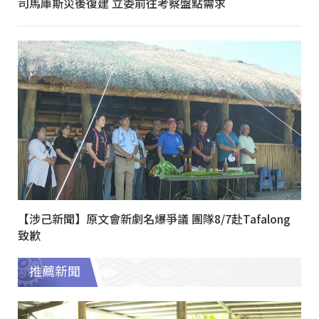
司馬庫斯災後復建 立委前往考察盤點需求
【涉己新聞】原文會新劇名爆爭議 團隊8/7赴Tafalong
致歉
推薦新聞