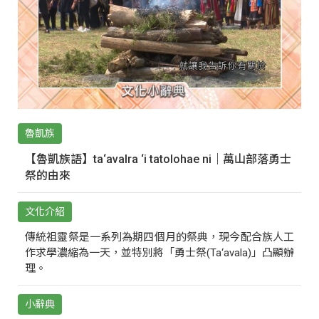
魯凱族
【魯凱族語】ta‘avalra ‘i tatolohae ni｜萬山部落勇士
祭的由來
文化介紹
傳統祖靈祭是一系列為期四個月的祭典，現今配合族人工
作求學濃縮為一天，並特別將「勇士祭(Ta‘avala)」凸顯辦
理。
小辭典