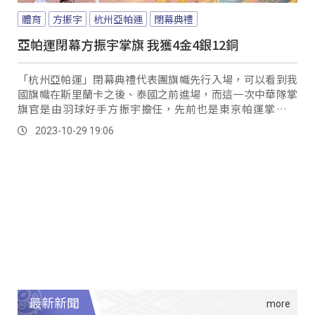
體育
方振宇
杭州亞帕運
閉幕典禮
亞帕運閉幕方振宇掌旗 我獲4金4銀12銅
「杭州亞帕運」閉幕典禮代表團旗幟先行入場，可以看到我
國旗幟在斯里蘭卡之後、泰國之前進場，而這一次中華隊掌
旗官是由羽球好手方振宇擔任，先前也是東京帕運掌旗的
他，本屆帕運實現夢想為我國摘下2銅的佳績，而在代表團旗
2023-10-29 19:06
幟紛紛進場之後，運動員代表也來到了場中，中華健兒在這
次杭州總共拿下了4金4銀12銅的傲人成績，可謂凱旋歸國。
最新新聞