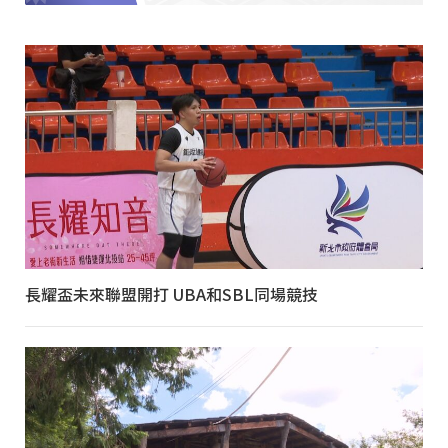
長耀盃未來聯盟開打 UBA和SBL同場競技