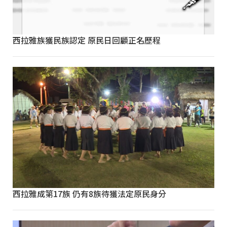
西拉雅族獲民族認定 原民日回顧正名歷程
西拉雅成第17族 仍有8族待獲法定原民身分