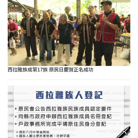
西拉雅族成第17族 原民日慶賀正名成功