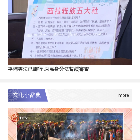
平埔專法已施行 原民身分法暫緩審查
文化小辭典