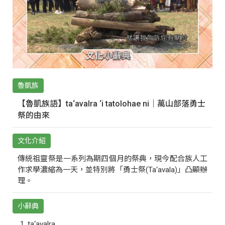
魯凱族
【魯凱族語】ta‘avalra ‘i tatolohae ni｜萬山部落勇士
祭的由來
文化介紹
傳統祖靈祭是一系列為期四個月的祭典，現今配合族人工
作求學濃縮為一天，並特別將「勇士祭(Ta‘avala)」凸顯辦
理。
小辭典
ta‘avalra