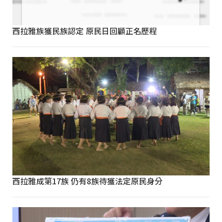
西拉雅族獲民族認定 原民日回顧正名歷程
西拉雅成第17族 仍有8族待獲法定原民身分