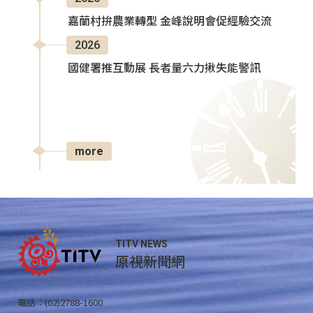
嘉蘭村拚農業轉型 金峰說明會促經驗交流
2026
國健署推互動展 長者量六力揪失能警訊
more
TITV NEWS
原視新聞網
電話：(02)2788-1600