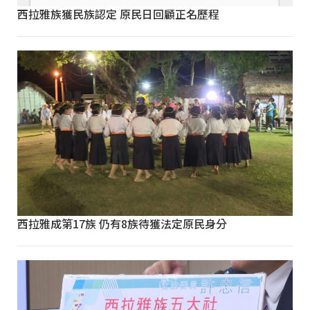
西拉雅族獲民族認定 原民日回顧正名歷程
西拉雅成第17族 仍有8族待獲法定原民身分