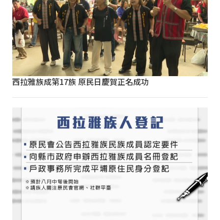
西拉雅族成第17族 原民日慶賀正名成功