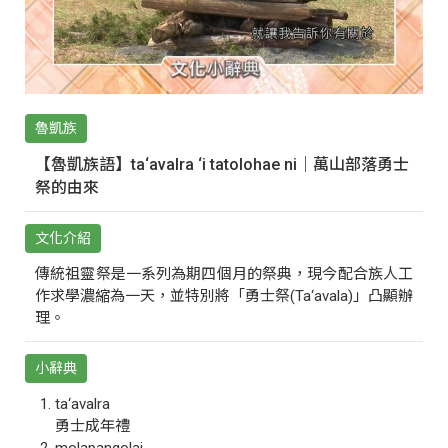
魯凱族
【魯凱族語】ta‘avalra ‘i tatolohae ni｜萬山部落勇士
祭的由來
文化介紹
傳統祖靈祭是一系列為期四個月的祭典，現今配合族人工
作求學濃縮為一天，並特別將「勇士祭(Ta‘avala)」凸顯辦
理。
小辭典
ta‘avalra
勇士成年禮
molapangolai