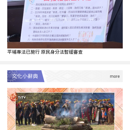
平埔專法已施行 原民身分法暫緩審查
文化小辭典